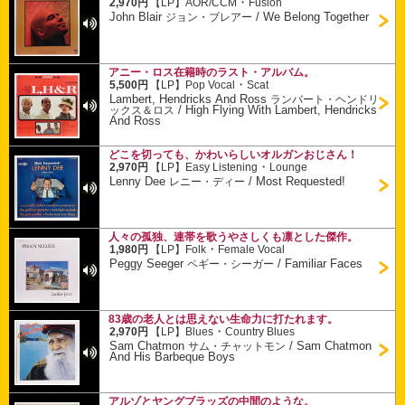
・
2,970円
【LP】
AOR/CCM
Fusion
John Blair
/
We Belong Together
ジョン・ブレアー
アニー・ロス在籍時のラスト・アルバム。
・
5,500円
【LP】
Pop Vocal
Scat
Lambert, Hendricks And Ross
ランバート・ヘンドリ
/
High Flying With Lambert, Hendricks
ックス＆ロス
And Ross
どこを切っても、かわいらしいオルガンおじさん！
・
2,970円
【LP】
Easy Listening
Lounge
Lenny Dee
/
Most Requested!
レニー・ディー
人々の孤独、連帯を歌うやさしくも凛とした傑作。
・
1,980円
【LP】
Folk
Female Vocal
Peggy Seeger
/
Familiar Faces
ペギー・シーガー
83歳の老人とは思えない生命力に打たれます。
・
2,970円
【LP】
Blues
Country Blues
Sam Chatmon
/
Sam Chatmon
サム・チャットモン
And His Barbeque Boys
アルゾとヤングブラッズの中間のような。