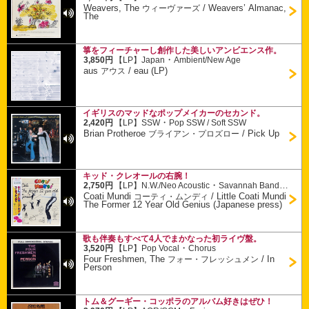
Weavers, The
/
Weavers’ Almanac,
ウィーヴァーズ
The
箏をフィーチャーし創作した美しいアンビエンス作。
・
3,850円
【LP】
Japan
Ambient/New Age
aus
/
eau (LP)
アウス
イギリスのマッドなポップメイカーのセカンド。
・
2,420円
【LP】
SSW
Pop SSW / Soft SSW
Brian Protheroe
/
Pick Up
ブライアン・プロズロー
キッド・クレオールの右腕！
・
2,750円
【LP】
N.W./Neo Acoustic
Savannah Band Related
Coati Mundi
/
Little Coati Mundi
コーティ・ムンディ
The Former 12 Year Old Genius (Japanese press)
歌も伴奏もすべて4人でまかなった初ライヴ盤。
・
3,520円
【LP】
Pop Vocal
Chorus
Four Freshmen, The
/
In
フォー・フレッシュメン
Person
トム＆グーギー・コッポラのアルバム好きはぜひ！