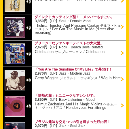
ダイレクトカッティング盤！ メンバーもすごい。
・
3,850円
【LP】
Soul
Female Vocal
Thelma Houston And Pressure Cooker
テルマ・ヒュ
/
I've Got The Music In Me (direct disc
ーストン
recording)
ブリージーなファンキーテイストの大穴盤。
・
2,420円
【LP】
Rock
Beach Boys Related
Celebration
/
Celebration
セレブレーション
「You Are The Sunshine Of My Life」で幕開け！
・
2,970円
【LP】
Jazz
Modern Jazz
Gerry Wiggins
/
Wig Is Here
ジェラルド・ウィギンス
「情熱の花」もユニークなアレンジで。
・
3,850円
【LP】
Easy Listening
Mood
Helmut Zacharias And His Magic Violins
ヘルムー
/
Rendezvous For Strings
ト・ツァハリアス
ブラジル趣味を交えつつの引き締まった好内容！
・
2,970円
【LP】
Jazz
Soul Jazz