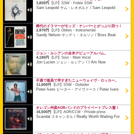
・
3,850円
【LP】
SSW
Folkie SSW
Sam Leopold
/
Sam Leopold
サム・レオポルド
稀代のドラマーがモッズ・ナンバーとがっぷり四つ！
・
2,970円
【LP】
Oldies
Instrumental
Sandy Nelson
/
Boss Beat
サンディ・ネルソン
ジョン・ルシアンの全米デビューアルバム。
・
4,180円
【LP】
Soul
Male Vocal
Jon Lucien
/
I Am Now
ジョン・ルシアン
不遇で孤高で早すぎたニューウェイヴ・ロッカー。
・
11,000円
【LP】
SSW
Outsider
Peter Ivers
/
Peter Ivers
ピーター・アイヴァース
オレゴン州産AORバンドのプライベートプレス盤！
・
16,500円
【LP】
AOR/CCM
Private press
Scandal
/
Really Worth Waiting For
スキャンダル