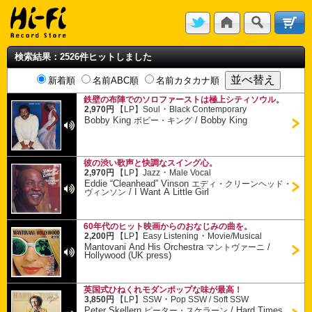
検索結果：2526件ヒットしました
新着順
名前ABC順
名前カタカナ順
鉄壁の布陣でのソロファーストは極上シティソウル。
・
2,970円
【LP】
Soul
Black Contemporary
Bobby King
/
Bobby King
ボビー・キング
彼の渋い歌声と快調なスイング心。
・
2,970円
【LP】
Jazz
Male Vocal
Eddie “Cleanhead” Vinson
エディ・クリーンヘッド・
/
I Want A Little Girl
ヴィンソン
60年代のヒット映画からのおなじみの曲を。
・
2,200円
【LP】
Easy Listening
Movie/Musical
Mantovani And His Orchestra
/
マントヴァーニ
Hollywood (UK press)
英国式ひねくれモダンポップな味が最高！
・
3,850円
【LP】
SSW
Pop SSW / Soft SSW
Peter Skellern
/
Hard Times
ピーター・スケラーン