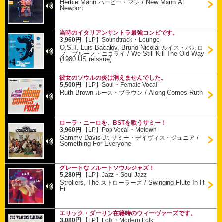
Herbie Mann
/
New Mann At
ハービー・マン
Newport
当時のイタリアンサントラ最強コンビです。
・
3,960円
【LP】
Soundtrack
Lounge
O.S.T. Luis Bacalov, Bruno Nicolai
ルイス・バカロ
/
We Still Kill The Old Way
フ、ブルーノ・ニコライ
(1980 US reissue)
彼女のソウルの炎は消えませんでした。
・
5,500円
【LP】
Soul
Female Vocal
Ruth Brown
/
Along Comes Ruth
ルース・ブラウン
ローラ・ニーロを、BSTを歌うサミー！
・
3,960円
【LP】
Pop Vocal
Motown
Sammy Davis Jr.
/
サミー・デイヴィス・ジュニア
Something For Everyone
グレートなフルートソウルジャズ！
・
5,280円
【LP】
Jazz
Soul Jazz
Strollers, The
/
Swinging Flute In Hi-
ストローラーズ
Fi
エリック・ダーリン在籍時のウィーヴァーズです。
・
3,080円
【LP】
Folk
Modern Folk