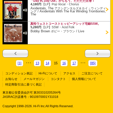
「Day In, Day Out」からもう、ただただ圧巻！
・
4,180円
【LP】
Pop Vocal
Chorus
Axidentals, The
アクシデンタルズ＆カイ・ウィンディ
/
Axidentals With The Kai Winding Trombones,
ング
The
真性ウェストコーストヒッピーアシッド宅録SSW。
・
5,280円
【LP】
SSW
Acid Folk
Bobby Brown
/
Live
ボビー・ブラウン
[1]
13
14
15
16
17
[85]
コンディション表記
Hi-Fiについて
アクセス
ご注文について
お知らせ
メールマガジン
コンタクト
個人情報について
特定商取引法に基づく表記
東京都公安委員会許可 第303310205264号
JASRAC許諾番号：9010970001Y31018
Copyright 1998-
2026. Hi-Fi Inc.All Rights Reserved.