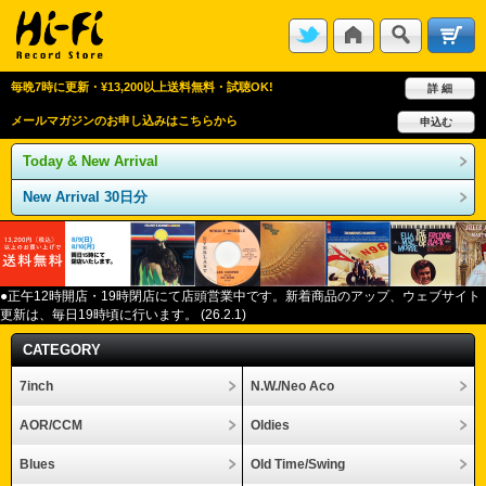
毎晩7時に更新・¥13,200以上送料無料・試聴OK!
詳 細
メールマガジンのお申し込みはこちらから
申込む
Today & New Arrival
New Arrival 30日分
●正午12
時開店・
19
時閉店にて店頭営業中です。新着商品のアップ、ウェブサイト
更新は、毎日
19
時頃に行います。
(26.2.1)
CATEGORY
7inch
N.W./Neo Aco
AOR/CCM
Oldies
Blues
Old Time/Swing