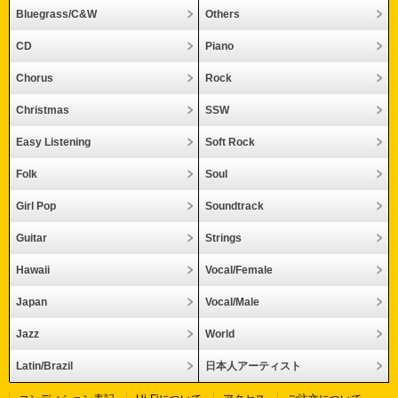
Bluegrass/C&W
Others
CD
Piano
Chorus
Rock
Christmas
SSW
Easy Listening
Soft Rock
Folk
Soul
Girl Pop
Soundtrack
Guitar
Strings
Hawaii
Vocal/Female
Japan
Vocal/Male
Jazz
World
Latin/Brazil
日本人アーティスト