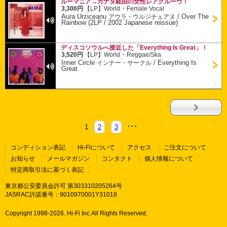
ルーマニア→カナダ経由の女性レアグルーヴ！
・
3,300円
【LP】
World
Female Vocal
Aura Urziceanu
/
Over The
アウラ・ウルジチェアヌ
Rainbow (2LP / 2002 Japanese reissue)
ディスコソウルへ接近した「Everything Is Great」！
・
3,520円
【LP】
World
Reggae/Ska
Inner Circle
/
Everything Is
インナー・サークル
Great
1
2
3
コンディション表記
Hi-Fiについて
アクセス
ご注文について
お知らせ
メールマガジン
コンタクト
個人情報について
特定商取引法に基づく表記
東京都公安委員会許可 第303310205264号
JASRAC許諾番号：9010970001Y31018
Copyright 1998-
2026. Hi-Fi Inc.All Rights Reserved.