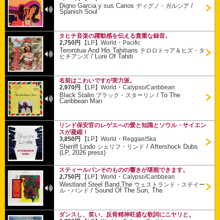
Digno Garcia y sus Carios
/
ディグノ・ガルシア
Spanish Soul
タヒチ音楽の躍動感を伝える貴重な録音。
・
2,750円
【LP】
World
Pacific
Terorotua And His Tahitians
テロロトゥア＆ヒズ・タ
/
Lure Of Tahiti
ヒチアンズ
名前はこわいですが実力派。
・
2,970円
【LP】
World
Calypso/Caribbean
Black Stalin
/
To The
ブラック・スターリン
Caribbean Man
リンド保安官のレゲエへの愛と知識とソウル・サイエン
スが凝縮！
・
3,850円
【LP】
World
Reggae/Ska
Sheriff Lindo
/
Aftershock Dubs
シェリフ・リンド
(LP, 2026 press)
スティールパンそのものの響きが堪能できます。
・
2,750円
【LP】
World
Calypso/Caribbean
Westland Steel Band,The
ウェストランド・ステイー
/
Sound Of The Sun, The
ル・バンド
ダンスし、笑い、反骨精神旺盛な歌詞にニヤリと。