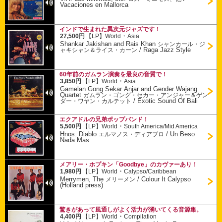
Vacaciones en Mallorca
インドで生まれた異次元ジャズです！
・
27,500円
【LP】
World
Asia
Shankar Jakishan and Rais Khan
シャンカール・ジ
/
Raga Jazz Style
ャキシャン＆ライス・カーン
60年前のガムラン演奏を最良の音質で！
・
3,850円
【LP】
World
Asia
Gamelan Gong Sekar Anjar and Gender Wajang
Quartet
ガムラン・ゴング・セカー・アンジャー＆ゲン
/
Exotic Sound Of Bali
ダー・ワヤン・カルテット
エクアドルの兄弟ポップバンド！
・
5,500円
【LP】
World
South America/Mid America
Hnos. Diablo
/
Un Beso
エルマノス・ディアブロ
Nada Mas
メアリー・ホプキン「Goodbye」のカヴァーあり！
・
1,980円
【LP】
World
Calypso/Caribbean
Merrymen, The
/
Colour It Calypso
メリーメン
(Holland press)
驚きがあって風通しがよく活力が湧いてくる音源集。
・
4,400円
【LP】
World
Compilation