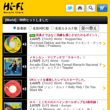
[World]：90件ヒットしました
新着順
名前ABC順
名前カタカナ順
泥臭さではなく洗練を感じさせたのもポイント。
New
・
2,420円
【7inch】
World
Reggae/Ska
Desmond Dekker and the Aces
デスモンド・デッカ
/
It Mek / Problems
ー
メキシカン・マリアッチで「テキーラ」！
・
2,750円
【LP】
World
Exotic
Arcadio Elias And His Famed Mariachi Nacional
ア
/
Tequila!
ルカディオ・エリアス
UKヒットを連発したレゲエスターでした。
・
2,420円
【7inch】
World
Reggae/Ska
John Holt
/
Holly Holy / Do You
ジョン・ホルト
Want Me
ロス・ミニモスのスペインガールポップを2曲収録！
・
2,970円
【LP】
World
Europe
V.A. Los Minimos, etc.
/
ロス・ミニモス、他