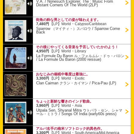
V.A.
/
Nonesuch Explorer, The : Music From
Distant Corners Of The World (2LP)
街角の粋な男としての姿が味わえます。
・
7,480円
【LP】
World
Calypso/Caribbean
Sparrow
/
Sparrow Come
（マイティ・）スパロウ
Back
その後にやってくる音楽を予言していたかのよう！
・
4,950円
【LP】
World
Library
La Formule Du Baron
ル・フォルムレ・ドゥ・バロン
/
La Formule Du Baron (2000 reissue)
おなじみの催眠中毒度は最強に。
・
3,300円
【LP】
World
Exotic
Clan Caiman
/
Pica-Pau (LP)
クラン・カイマン
ちょっと新鮮な響きのインド歌曲。
・
3,960円
【LP】
World
Asia
Utpala Sen, Shyanal Mitra
ウトパラ・セン、シャマ
/
Songs Of India (early60s press)
ール・ミトラ
アルパ名手の南米ソフトロック的異色作。
・
3,300円
【LP】
World
South America/Mid America