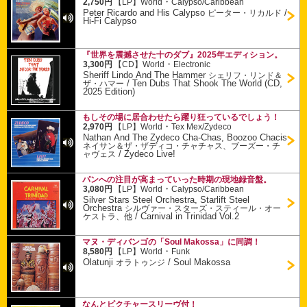
・
2,750円
【LP】
World
Calypso/Caribbean
Peter Ricardo and His Calypso
/
ピーター・リカルド
Hi-Fi Calypso
『世界を震撼させた十のダブ』2025年エディション。
・
3,300円
【CD】
World
Electronic
Sheriff Lindo And The Hammer
シェリフ・リンド＆
/
Ten Dubs That Shook The World (CD,
ザ・ハマー
2025 Edition)
もしその場に居合わせたら躍り狂っているでしょう！
・
2,970円
【LP】
World
Tex Mex/Zydeco
Nathan And The Zydeco Cha-Chas, Boozoo Chacis
ネイサン＆ザ・ザディコ・チャチャス、ブーズー・チ
/
Zydeco Live!
ャヴェス
パンへの注目が高まっていった時期の現地録音盤。
・
3,080円
【LP】
World
Calypso/Caribbean
Silver Stars Steel Orchestra, Starlift Steel
Orchestra
シルヴァー・スターズ・スティール・オー
/
Carnival in Trinidad Vol.2
ケストラ、他
マヌ・ディバンゴの「Soul Makossa」に同調！
・
8,580円
【LP】
World
Funk
Olatunji
/
Soul Makossa
オラトゥンジ
なんとピクチャースリーヴ付！