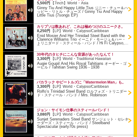
・
5,500円
【7inch】
World
Asia
Ginny Tiu And Happy Little Tius
ジニー・チュー＆ハ
/
Ginny Tiu And Happy
ッピー・リトル・チューズ
Little Tius (7songs EP)
カリプソは数あれど、これは極めつけのユニークさ。
・
8,250円
【LP】
World
Calypso/Caribbean
Enid Mosier And Her Trinidad Steel Band with the
Clarence Williams Trio
イーニド・モージュ＆ハー・
/
Hi Fi Calypso,
トリニダード・スティール・バンド
Etc.
30年代のタヒチにこんな音源があったなんて！
・
3,300円
【LP】
World
Traditional Hawaiian
Augie Goupil And His Royal Tahitians
オーギー・ゴ
/
Tahitian Swing 1936 - 1938
ーピル
バカラック やビートルズに「Watermelon Man」も。
・
3,300円
【LP】
World
Calypso/Caribbean
Rolfo’s Trinidad Steel Band
ロルフォズ・トリニダー
/
Mrs. Robinson
ド・スティール・バンド
ジョン・サイモン仕事のスティールバンド！
・
3,080円
【LP】
World
Calypso/Caribbean
Sunjet Serenaders Steel Band
サンジェット・セレネ
/
Steelband
ーダーズ・スティール・バンド
Spectacular (early70s press)