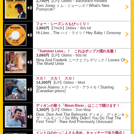
・
2,750円
【LP】
Oldies
Bacharach Related
Tom Jones
/
What's New
トム・ジョーンズ
Pussycat?
フォー・シーズンスもびっくり！
・
1,980円
【7inch】
Oldies
60s hit
Hi-Lites , The
/
Hey Baby / Groovey
ハイ・ライツ
「Summer Love」！ これはポップス隠れ名盤！
・
3,080円
【LP】
Oldies
60s hit
Nina And Frederik
/
Lovers Of
ニーナとフレデリック
The World Unite
スカ！ スカ！ スカ！
・
14,300円
【LP】
Oldies
Mod
Steve Alaimo
/
Starring
スティーヴ・アライモ
(Canadian press)
ディオンの歌う「Moon River」はここで聴けます！
・
3,300円
【LP】
Oldies
Doo Wop
Dion, Dion And The Belmonts
ディオン、ディオン＆
/
So Why Didin’t You Do That The
ザ・ベルモンツ
First Time? : Rare And Previously Unissued
イントロのかっこよさも含め、キャッチーで迫力満点！