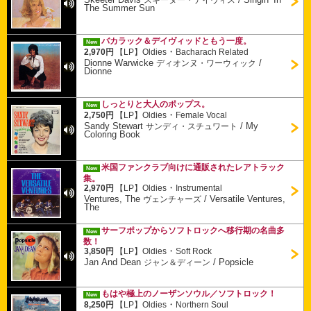
The Summer Sun
バカラック＆デイヴィッドともう一度。
New
・
2,970円
【LP】
Oldies
Bacharach Related
Dionne Warwicke
/
ディオンヌ・ワーウィック
Dionne
しっとりと大人のポップス。
New
・
2,750円
【LP】
Oldies
Female Vocal
Sandy Stewart
/
My
サンディ・スチュワート
Coloring Book
米国ファンクラブ向けに通販されたレアトラック
New
集。
・
2,970円
【LP】
Oldies
Instrumental
Ventures, The
/
Versatile Ventures,
ヴェンチャーズ
The
サーフポップからソフトロックへ移行期の名曲多
New
数！
・
3,850円
【LP】
Oldies
Soft Rock
Jan And Dean
/
Popsicle
ジャン＆ディーン
もはや極上のノーザンソウル／ソフトロック！
New
・
8,250円
【LP】
Oldies
Northern Soul