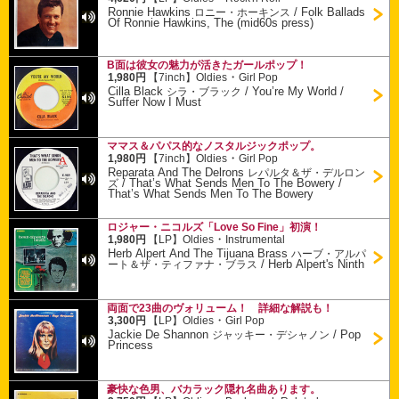
Ronnie Hawkins
/
Folk Ballads
ロニー・ホーキンス
Of Ronnie Hawkins, The (mid60s press)
B面は彼女の魅力が活きたガールポップ！
・
1,980円
【7inch】
Oldies
Girl Pop
Cilla Black
/
You’re My World /
シラ・ブラック
Suffer Now I Must
ママス＆パパス的なノスタルジックポップ。
・
1,980円
【7inch】
Oldies
Girl Pop
Reparata And The Delrons
レパルタ＆ザ・デルロン
/
That’s What Sends Men To The Bowery /
ズ
That’s What Sends Men To The Bowery
ロジャー・ニコルズ「Love So Fine」初演！
・
1,980円
【LP】
Oldies
Instrumental
Herb Alpert And The Tijuana Brass
ハーブ・アルパ
/
Herb Alpert's Ninth
ート＆ザ・ティファナ・ブラス
両面で23曲のヴォリューム！ 詳細な解説も！
・
3,300円
【LP】
Oldies
Girl Pop
Jackie De Shannon
/
Pop
ジャッキー・デシャノン
Princess
豪快な色男、バカラック隠れ名曲あります。