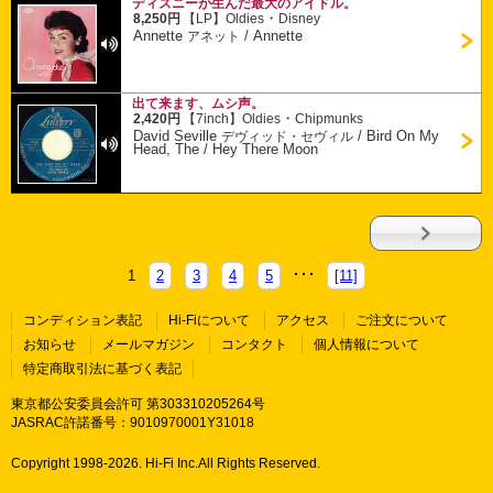
ディズニーが生んだ最大のアイドル。
・
8,250円
【LP】
Oldies
Disney
Annette
/
Annette
アネット
出て来ます、ムシ声。
・
2,420円
【7inch】
Oldies
Chipmunks
David Seville
/
Bird On My
デヴィッド・セヴィル
Head, The / Hey There Moon
1
2
3
4
5
[11]
コンディション表記
Hi-Fiについて
アクセス
ご注文について
お知らせ
メールマガジン
コンタクト
個人情報について
特定商取引法に基づく表記
東京都公安委員会許可 第303310205264号
JASRAC許諾番号：9010970001Y31018
Copyright 1998-
2026. Hi-Fi Inc.All Rights Reserved.