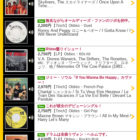
Skyliners, The
/
Once Upon A
スカイライナーズ
Time.....
無名ながらオールディーズ・ファンのツボを的中。
New
・
2,200円
【7inch】
Oldies
Duet
Ronny And Peggy
/
I Gotta Know / I
ロニー＆ペギー
Will Never Understand
Rhino盤リイシュー！
New
・
2,750円
【LP】
Oldies
60s hit
V.A. Dionne Warwick, The Drifters, The Ronettes,
etc.
ディオンヌ・ワーウィック、ドリフターズ、ロネ
/
Memories Of The Cow Palace (1983
ッツ、他
Rhino reissue)
ジミー・ソウル「If You Wanna Be Happy」カヴァ
New
ー！
・
2,970円
【7inch】
Oldies
French Pop
Chantal
/
Si Tu Veux Etre Heureux / Le
シャンタル
Train Des Vacances // La Vie Est Belle / Devant La
Pendule
これが彼女のデビューシングル！
New
・
2,750円
【7inch】
Oldies
Girl Pop
Maxine Brown
/
All In My Mind /
マキシン・ブラウン
Harry Let’s Marry
ドラムは全曲リヴォン・ヘルムです。
New
・
4,620円
【LP】
Oldies
Rock'n Roll