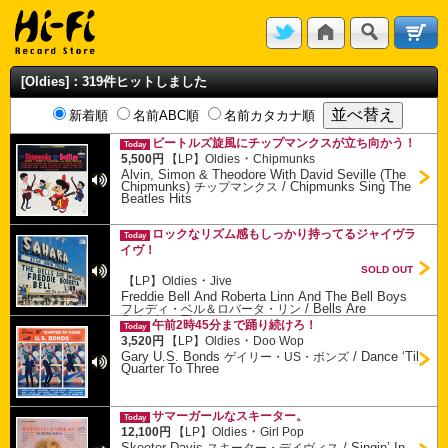
[Oldies]：319件ヒットしました
新着順
名前ABC順
名前カタカナ順
ビートルズ旋風にチップマンクスが立ち向かう！
Today
・
5,500円
【LP】
Oldies
Chipmunks
Alvin, Simon & Theodore With David Seville (The
Chipmunks)
/
Chipmunks Sing The
チップマンクス
Beatles Hits
ロックなリズム感もしっかり持ってるジャイヴラ
Today
イヴ！
SOLD OUT
・
【LP】
Oldies
Jive
Freddie Bell And Roberta Linn And The Bell Boys
/
Bells Are
フレディ・ベル＆ロバータ・リン
Swinging, The
午前2時45分まで踊り続けろ！
Today
・
3,520円
【LP】
Oldies
Doo Wop
Gary U.S. Bonds
/
Dance ‘Til
ゲイリー・US・ボンズ
Quarter To Three
サマーガールなスキーター。
Today
・
12,100円
【LP】
Oldies
Girl Pop
Skeeter Davis
/
Singin’ In
スキーター・デイヴィス