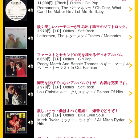
・
11,000円
【7inch】
Oldies
Girl Pop
Permanents, The
/
Oh Dear, What
パーマネンツ
Can The Matter Be / Let Me Be Baby
淡く美しいハーモニーが生み出す珠玉のソフトロック。
・
2,970円
【LP】
Oldies
Soft Rock
Lettermen, The
/
Traces / Memories
レターメン
ファーストとセカンドの間を埋めるデュオアルバム。
・
6,050円
【LP】
Oldies
Girl Pop
Peggy March And Bennie Thomas
ペギー・マーチ＆
/
In Our Fashion
ベニー・トーマス
脚光を浴びていないアルバムですが、内容は充実です。
・
2,970円
【LP】
Oldies
Soft Rock
Lou Christie
/
Painter Of Hits
ルー・クリスティー
欲しいヒット曲はすべて網羅！ 爆音でどうぞ！
・
3,300円
【LP】
Oldies
Blue Eyed Soul
Mitch Ryder
/
All Mitch Ryder
ミッチー・ライダー
Hits!