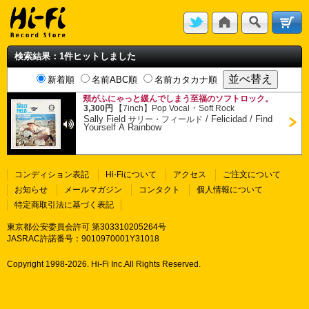
検索結果：1件ヒットしました
新着順
名前ABC順
名前カタカナ順
頬がふにゃっと緩んでしまう至福のソフトロック。
・
3,300円
【7inch】
Pop Vocal
Soft Rock
Sally Field
/
Felicidad / Find
サリー・フィールド
Yourself A Rainbow
コンディション表記
Hi-Fiについて
アクセス
ご注文について
お知らせ
メールマガジン
コンタクト
個人情報について
特定商取引法に基づく表記
東京都公安委員会許可 第303310205264号
JASRAC許諾番号：9010970001Y31018
Copyright 1998-
2026. Hi-Fi Inc.All Rights Reserved.