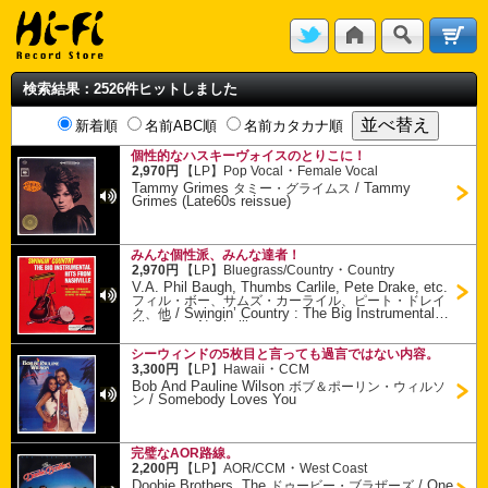
検索結果：2526件ヒットしました
新着順
名前ABC順
名前カタカナ順
個性的なハスキーヴォイスのとりこに！
・
2,970円
【LP】
Pop Vocal
Female Vocal
Tammy Grimes
/
Tammy
タミー・グライムス
Grimes (Late60s reissue)
みんな個性派、みんな達者！
・
2,970円
【LP】
Bluegrass/Country
Country
V.A. Phil Baugh, Thumbs Carlile, Pete Drake, etc.
フィル・ボー、サムズ・カーライル、ピート・ドレイ
/
Swingin’ Country : The Big Instrumental
ク、他
Hits From Nashville
シーウィンドの5枚目と言っても過言ではない内容。
・
3,300円
【LP】
Hawaii
CCM
Bob And Pauline Wilson
ボブ＆ポーリン・ウィルソ
/
Somebody Loves You
ン
完璧なAOR路線。
・
2,200円
【LP】
AOR/CCM
West Coast
Doobie Brothers, The
/
One
ドゥービー・ブラザーズ