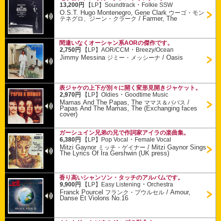
・
13,200円
【LP】
Soundtrack
Folkie SSW
O.S.T. Hugo Montenegro, Gene Clark
ウーゴ・モン
/
Farmer, The
テネグロ、ジーン・クラーク
間違いなくオーシャン系AORの傑作です。
・
2,750円
【LP】
AOR/CCM
Breezy/Ocean
Jimmy Messina
/
Oasis
ジミー・メッシーナ
表ジャケの上下が別々に開く変形見開きジャケット。
・
2,970円
【LP】
Oldies
Goodtime Music
Mamas And The Papas, The
/
ママス＆パパス
Papas And The Mamas, The (Exchanging faces
cover)
ガーシュイン兄弟の兄で作詞家アイラの楽曲集。
・
6,380円
【LP】
Pop Vocal
Female Vocal
Mitzi Gaynor
/
Mitzi Gaynor Sings
ミッチ・ゲイナー
The Lyrics Of Ira Gershwin (UK press)
香り高いシャンソン・タッチのアルバムです。
・
9,900円
【LP】
Easy Listening
Orchestra
Franck Pourcel
/
Amour,
フランク・プウルセル
Danse Et Violons No.16