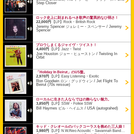
Step Closer
ロック史上に刻まれるべき歌声の驚異的なひ弱さ！
・
22,000円
【LP】
Rock
British Rock
Jeremy Spencer
/
Jeremy
ジェレミー・スペンサー
Spencer
ブロウしまくるジャイヴ・ツイスト！
・
4,400円
【LP】
Jazz
Twist
Joe Houston
/
Twisting In
ジョー・ヒューストン
Orbit
「Holiday In Beirut」のUS盤。
・
2,970円
【LP】
Easy Listening
Exotic
Ron Goodwin
/
Jet Flight To
ロン・グッドウィン
Beirut (70s reissue)
ローカルに生きた人ならではの飾らない魅力。
・
3,850円
【LP】
SSW
Folkie SSW
Bill Haymes
/
USA (autograhed)
ビル・ヘイムス
キッド・クレオールのバックコーラスを務めた三人娘！
・
1,980円
【LP】
N.W./Neo Acoustic
Savannah Band Related