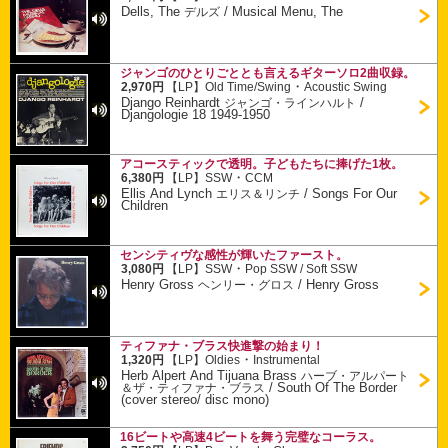
Dells, The
/
Musical Menu, The
デルズ
ジャンゴのひとりごととも言えるギターソロ2曲収録。
・
2,970円
【LP】
Old Time/Swing
Acoustic Swing
Django Reinhardt
/
ジャンゴ・ラインハルト
Djangologie 18 1949-1950
アコースティックで透明。子どもたちに捧げた1枚。
・
6,380円
【LP】
SSW
CCM
Ellis And Lynch
/
Songs For Our
エリス＆リンチ
Children
センシティヴな感性が輝いたファースト。
・
3,080円
【LP】
SSW
Pop SSW / Soft SSW
Henry Gross
/
Henry Gross
ヘンリー・グロス
ティファナ・ブラス快進撃の始まり！
・
1,320円
【LP】
Oldies
Instrumental
Herb Alpert And Tijuana Brass
ハーブ・アルパート
/
South Of The Border
＆ザ・ティファナ・ブラス
(cover stereo/ disc mono)
16ビートや高速4ビートを舞う完璧なコーラス。