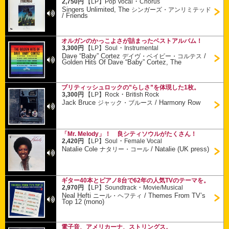
・
2,750円
【LP】
Pop Vocal
Chorus
Singers Unlimited, The
シンガーズ・アンリミテッド
/
Friends
オルガンのかっこよさが詰まったベストアルバム！
・
3,300円
【LP】
Soul
Instrumental
Dave “Baby” Cortez
/
デイヴ・ベイビー・コルテス
Golden Hits Of Dave “Baby” Cortez, The
ブリティッシュロックの”らしさ”を体現した1枚。
・
3,300円
【LP】
Rock
British Rock
Jack Bruce
/
Harmony Row
ジャック・ブルース
「Mr. Melody」！ 良シティソウルがたくさん！
・
2,420円
【LP】
Soul
Female Vocal
Natalie Cole
/
Natalie (UK press)
ナタリー・コール
ギター40本とピアノ8台で62年の人気TVのテーマを。
・
2,970円
【LP】
Soundtrack
Movie/Musical
Neal Hefti
/
Themes From TV’s
ニール・ヘフティ
Top 12 (mono)
電子音、アメリカーナ、ストリングス。