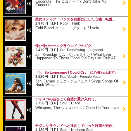
Coconuts, The
/
Don't Take My
ココナッツ
Coconuts
美女リディア・ペンスを前面に出した心機一転盤。
・
2,970円
【LP】
Rock
Funk
Cold Blood
/
Lydia
コールド・ブラッド
伸び伸びホームグラウンドでのギグ。
・
2,420円
【LP】
Old Time/Swing
Jugband
Jim Kweskin
/
What Ever
ジム・クウェスキン
Happened To Those Good Old Days At Club 47
「I’m So Lonesome I Could Cry」に心奪われます。
・
3,520円
【LP】
Pop Vocal
Female Vocal
Joni James
/
Sings Songs Of
ジョニ・ジェイムス
Hank Williams
ディスコの波をごく自然に受け入れて。
・
2,750円
【LP】
Soul
Disco
Whispers, The
/
Open Up Your Love
ウィスパーズ
モダンなサウンドへと進化していった時期の秀作。
・
4,180円
【LP】
Soul
Northern Soul