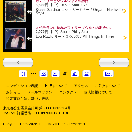
カントリーとソウルジャズの融合！
・
3,300円
【LP】
Jazz
Soul Jazz
Kossi Gardner
/
Organ - Nashville
コシ・ガードナー
Style
大ベテランに訪れたフィリーソウルとの出会い。
・
2,970円
【LP】
Soul
Philly Soul
Lou Rawls
/
All Things In Time
ルー・ロウルズ
[1]
38
39
40
41
42
[85]
コンディション表記
Hi-Fiについて
アクセス
ご注文について
お知らせ
メールマガジン
コンタクト
個人情報について
特定商取引法に基づく表記
東京都公安委員会許可 第303310205264号
JASRAC許諾番号：9010970001Y31018
Copyright 1998-
2026. Hi-Fi Inc.All Rights Reserved.