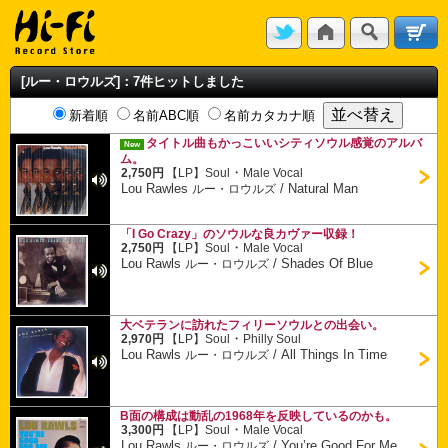
[ルー・ロウルズ]：7件ヒットしました
新着順
名前ABC順
名前カタカナ順
タイトル曲もかっこいいシティソウル感覚のアルバ
New
ム。
・
2,750円
【LP】
Soul
Male Vocal
Lou Rawles
/
Natural Man
ルー・ロウルズ
「I Go Crazy」のソウルな良カヴァー収録！
・
2,750円
【LP】
Soul
Male Vocal
Lou Rawls
/
Shades Of Blue
ルー・ロウルズ
大ベテランに訪れたフィリーソウルとの出会い。
・
2,970円
【LP】
Soul
Philly Soul
Lou Rawls
/
All Things In Time
ルー・ロウルズ
B面の構成は動乱の1968年を反映しているのかも。
・
3,300円
【LP】
Soul
Male Vocal
Lou Rawls
/
You’re Good For Me
ルー・ロウルズ