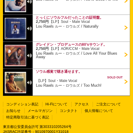
とっくにソウルフルだったことの証明盤。
・
2,750円
【LP】
Soul
Male Vocal
Lou Rawls
/
Naturally
ルー・ロウルズ
グレイドン・プロデュースの80’sサウンド。
・
2,750円
【LP】
AOR/CCM
Male Vocal
Lou Rawls
/
Love All Your Blues
ルー・ロウルズ
Away
ソウル感覚で聴き通せます。
SOLD OUT
・
【LP】
Soul
Male Vocal
Lou Rawls
/
Too Much!
ルー・ロウルズ
コンディション表記
Hi-Fiについて
アクセス
ご注文について
お知らせ
メールマガジン
コンタクト
個人情報について
特定商取引法に基づく表記
東京都公安委員会許可 第303310205264号
JASRAC許諾番号：9010970001Y31018