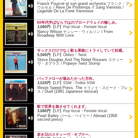
Franck Pourcel et son grand orchestra
フランク・プ
/
Reve De Printemps // Sang Viennois /
ウルセル
Legende De La Foret Viennoise
60年代半ばならではのブロードウェイの愉しみ。
・
3,080円
【LP】
Pop Vocal
Female Vocal
Nancy Wilson
/
From
ナンシー・ウィルソン
Broadway With Love
サックスだけでなく歌も果敢にトライしていて好感。
・
5,500円
【LP】
Oldies
Twist
Steve Douglas And The Rebel Rousers
スティー
/
Popeye Twist Stomp
ヴ・ダグラス
バッファローが進みたかった方向。
・
3,520円
【LP】
SSW
Folkie SSW
Illinois Speed Press, The
イリノイ・スピード・プレ
/
Duet (1981 Japanese reissue)
ス
歌で世界を旅させてくれます。
・
3,080円
【LP】
Pop Vocal
Female Vocal
Pearl Bailey
/
Abroad (1958
パール・ベイリー
second press)
若き日のスティーヴ・キプナー。