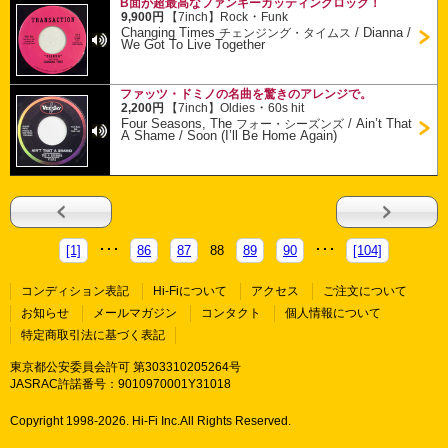
B面が超最高なファンキーカッティングロック！
・
9,900円
【7inch】
Rock
Funk
Changing Times
/
Dianna /
チェンジング・タイムス
We Got To Live Together
ファッツ・ドミノの名曲を驚きのアレンジで。
・
2,200円
【7inch】
Oldies
60s hit
Four Seasons, The
/
Ain’t That
フォー・シーズンズ
A Shame / Soon (I’ll Be Home Again)
[1]
86
87
88
89
90
[104]
コンディション表記
Hi-Fiについて
アクセス
ご注文について
お知らせ
メールマガジン
コンタクト
個人情報について
特定商取引法に基づく表記
東京都公安委員会許可 第303310205264号
JASRAC許諾番号：9010970001Y31018
Copyright 1998-
2026. Hi-Fi Inc.All Rights Reserved.