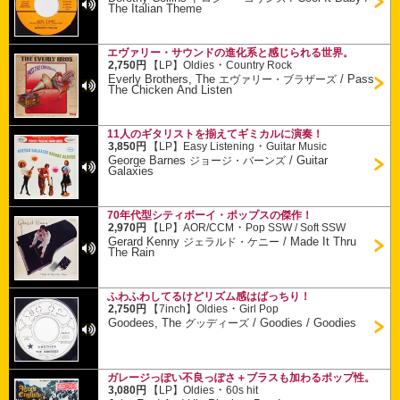
The Italian Theme
エヴァリー・サウンドの進化系と感じられる世界。
・
2,750円
【LP】
Oldies
Country Rock
Everly Brothers, The
/
Pass
エヴァリー・ブラザーズ
The Chicken And Listen
11人のギタリストを揃えてギミカルに演奏！
・
3,850円
【LP】
Easy Listening
Guitar Music
George Barnes
/
Guitar
ジョージ・バーンズ
Galaxies
70年代型シティボーイ・ポップスの傑作！
・
2,970円
【LP】
AOR/CCM
Pop SSW / Soft SSW
Gerard Kenny
/
Made It Thru
ジェラルド・ケニー
The Rain
ふわふわしてるけどリズム感はばっちり！
・
2,750円
【7inch】
Oldies
Girl Pop
Goodees, The
/
Goodies / Goodies
グッディーズ
ガレージっぽい不良っぽさ＋ブラスも加わるポップ性。
・
3,080円
【LP】
Oldies
60s hit