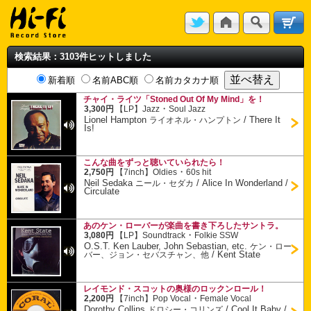
検索結果：3103件ヒットしました
新着順
名前ABC順
名前カタカナ順
チャイ・ライツ「Stoned Out Of My Mind」を！
・
3,300円
【LP】
Jazz
Soul Jazz
Lionel Hampton
/
There It
ライオネル・ハンプトン
Is!
こんな曲をずっと聴いていられたら！
・
2,750円
【7inch】
Oldies
60s hit
Neil Sedaka
/
Alice In Wonderland /
ニール・セダカ
Circulate
あのケン・ローバーが楽曲を書き下ろしたサントラ。
・
3,080円
【LP】
Soundtrack
Folkie SSW
O.S.T. Ken Lauber, John Sebastian, etc.
ケン・ロー
/
Kent State
バー、ジョン・セバスチャン、他
レイモンド・スコットの奥様のロックンロール！
・
2,200円
【7inch】
Pop Vocal
Female Vocal
Dorothy Collins
/
Cool It Baby /
ドロシー・コリンズ