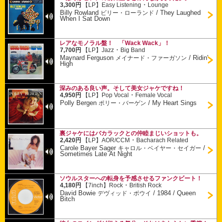
・
3,300円
【LP】
Easy Listening
Lounge
Billy Rowland
/
They Laughed
ビリー・ローランド
When I Sat Down
レアなモノラル盤！ 「Wack Wack」！
・
7,700円
【LP】
Jazz
Big Band
Maynard Ferguson
/
Ridin'
メイナード・ファーガソン
High
深みのある良い声。そして美女ジャケですね！
・
4,950円
【LP】
Pop Vocal
Female Vocal
Polly Bergen
/
My Heart Sings
ポリー・バーゲン
裏ジャケにはバカラックとの仲睦まじいショットも。
・
2,420円
【LP】
AOR/CCM
Bacharach Related
Carole Bayer Sager
/
キャロル・ベイヤー・セイガー
Sometimes Late At Night
ソウルスターへの転身を予感させるファンクビート！
・
4,180円
【7inch】
Rock
British Rock
David Bowie
/
1984 / Queen
デヴィッド・ボウイ
Bitch