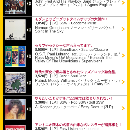
John Fred And His Playboy Band
ジョン・フレッド
/
Agnes English
＆ヒズ・プレイボーイ・バンド
モダンヒッピーグッドタイムポップの大傑作！
・
3,850円
【LP】
SSW
Goodtime Music
Norman Greenbaum
/
ノーマン・グリーンバウム
Spirit In The Sky
セリフやセクシーな声も入ってます。
・
8,580円
【LP】
Soundtrack
Strange/Obscure
O.S.T. Paul Luhrand, etc.
/
ポール・ラーランド、他
Russ Meyer's Up! Megavixens / Beneath The
Valley Of The Ultravixens / Supervixens
時代の変化で産み落とされたジャズ／ロック融合盤。
・
3,520円
【LP】
Jazz
Soul Jazz
Patrick Moody Williams
パトリック・ムーディ・ウィ
/
Carry On
リアムス（パット・ウィリアムス）
やりたいことがアルバム1枚では収まりきれない！
・
3,300円
【LP】
SSW
Pop SSW / Soft SSW
Al Kooper
/
Easy Does It (2LP)
アル・クーパー
アントニオ猪木の名前の由来な名レスラーが指揮棒を！
・
3,520円
【LP】
Easy Listening
Lounge