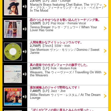
・
2,970円
【LP】
Jazz
Lounge
Mariachi Brass featuring Chet Baker, The
マリアッ
/
チ・ブラス・フィーチャリング・チェット・ベイカー
In The Mood
恋のつらさやせつなさを歌い込んだトーチソング集。
・
3,520円
【LP】
Pop Vocal
Female Vocal
Teresa Brewer
/
When Your
テレサ・ブリュワー
Lover Has Gone
人間味豊かなアイリッシュソウルです。
・
2,750円
【7inch】
SSW
Irish
Van Morrison
/
Domino / Sweet
ヴァン・モリソン
Jannie
真の意味でのモダンフォークの旗手でした。
・
1,980円
【LP】
Folk
Modern Folk
Weavers, The
/
Travelling On With
ウィーヴァーズ
the Weavers
湯加減極上のジャイヴ野郎なんです！
・
7,480円
【LP】
Jazz
Jive
Willie Restum
/
At The Dream
ウィリー・レスタム
Lounge
「ぼくがピアノの前に座るとみんなが笑った」。