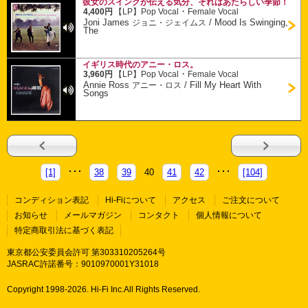
彼女のスイングが伝える気分、それはあたらしい季節！
・
4,400円
【LP】
Pop Vocal
Female Vocal
Joni James
/
Mood Is Swinging,
ジョニ・ジェイムス
The
イギリス時代のアニー・ロス。
・
3,960円
【LP】
Pop Vocal
Female Vocal
Annie Ross
/
Fill My Heart With
アニー・ロス
Songs
[1]
38
39
40
41
42
[104]
コンディション表記
Hi-Fiについて
アクセス
ご注文について
お知らせ
メールマガジン
コンタクト
個人情報について
特定商取引法に基づく表記
東京都公安委員会許可 第303310205264号
JASRAC許諾番号：9010970001Y31018
Copyright 1998-
2026. Hi-Fi Inc.All Rights Reserved.