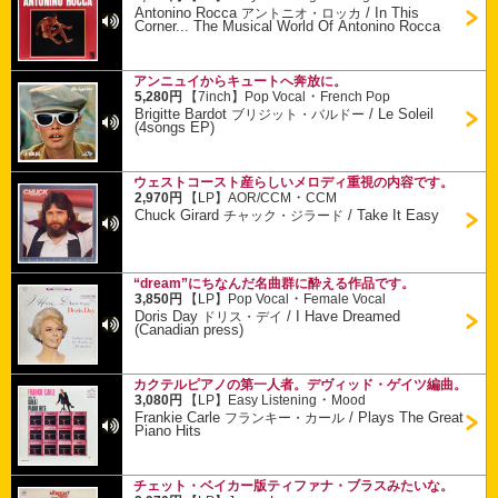
Antonino Rocca
/
In This
アントニオ・ロッカ
Corner... The Musical World Of Antonino Rocca
アンニュイからキュートへ奔放に。
・
5,280円
【7inch】
Pop Vocal
French Pop
Brigitte Bardot
/
Le Soleil
ブリジット・バルドー
(4songs EP)
ウェストコースト産らしいメロディ重視の内容です。
・
2,970円
【LP】
AOR/CCM
CCM
Chuck Girard
/
Take It Easy
チャック・ジラード
“dream”にちなんだ名曲群に酔える作品です。
・
3,850円
【LP】
Pop Vocal
Female Vocal
Doris Day
/
I Have Dreamed
ドリス・デイ
(Canadian press)
カクテルピアノの第一人者。デヴィッド・ゲイツ編曲。
・
3,080円
【LP】
Easy Listening
Mood
Frankie Carle
/
Plays The Great
フランキー・カール
Piano Hits
チェット・ベイカー版ティファナ・ブラスみたいな。