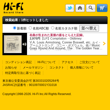
検索結果：1件ヒットしました
新着順
名前ABC順
名前カタカナ順
名曲が生まれた直後の姿をとらえた記録。
・
2,970円
【LP】
Compilation
Oldtimey
V.A. Louis Armstrong, Connie Boswell, etc.
ルイ・
/
Music
アームストロング、コニー・ボズウェル、他
Goes Round And Around, The : The Golden Years
Of Tin Pan Alley 1930 - 1939
コンディション表記
Hi-Fiについて
アクセス
ご注文について
お知らせ
メールマガジン
コンタクト
個人情報について
特定商取引法に基づく表記
東京都公安委員会許可 第303310205264号
JASRAC許諾番号：9010970001Y31018
Copyright 1998-
2026. Hi-Fi Inc.All Rights Reserved.