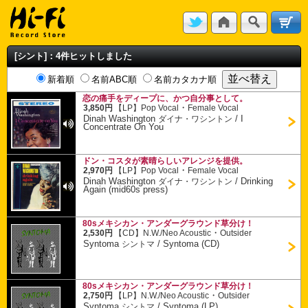
[シント]：4件ヒットしました
新着順
名前ABC順
名前カタカナ順
恋の痛手をディープに、かつ自分事として。
・
3,850円
【LP】
Pop Vocal
Female Vocal
Dinah Washington
/
I
ダイナ・ワシントン
Concentrate On You
ドン・コスタが素晴らしいアレンジを提供。
・
2,970円
【LP】
Pop Vocal
Female Vocal
Dinah Washington
/
Drinking
ダイナ・ワシントン
Again (mid60s press)
80sメキシカン・アンダーグラウンド草分け！
・
2,530円
【CD】
N.W./Neo Acoustic
Outsider
Syntoma
/
Syntoma (CD)
シントマ
80sメキシカン・アンダーグラウンド草分け！
・
2,750円
【LP】
N.W./Neo Acoustic
Outsider
Syntoma
/
Syntoma (LP)
シントマ