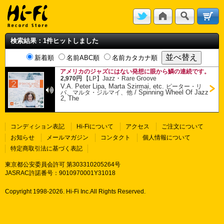
検索結果：1件ヒットしました
新着順
名前ABC順
名前カタカナ順
アメリカのジャズにはない発想に眼から鱗の連続です。
・
2,970円
【LP】
Jazz
Rare Groove
V.A. Peter Lipa, Marta Szirmai, etc.
ピーター・リ
/
Spinning Wheel Of Jazz
パ、マルタ・ジルマイ、他
2, The
コンディション表記
Hi-Fiについて
アクセス
ご注文について
お知らせ
メールマガジン
コンタクト
個人情報について
特定商取引法に基づく表記
東京都公安委員会許可 第303310205264号
JASRAC許諾番号：9010970001Y31018
Copyright 1998-
2026. Hi-Fi Inc.All Rights Reserved.