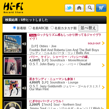
検索結果：6件ヒットしました
新着順
名前ABC順
名前カタカナ順
ロックなリズム感もしっかり持ってるジャイヴラ
Today
イヴ！
SOLD OUT
・
【LP】
Oldies
Jive
Freddie Bell And Roberta Linn And The Bell Boys
/
Bells Are
フレディ・ベル＆ロバータ・リン
Swinging, The
バリー、ケイン、シャーリー・バッシーの縁。
・
4,180円
【LP】
Soundtrack
Movie/Musical
O.S.T. John Barry
/
Deadfall
ジョン・バリー
若きランディ・ニューマンも参加！
・
4,950円
【LP】
Soundtrack
Lounge
O.S.T. Jerry Goldsmith
/
ジェリー・ゴールドスミス
Our Man Flint
にぎやかパーティソウル！
・
2,200円
【7inch】
Soul
Northern Soul
Jimmy Soul
/
I Wish I
ジミー・ソウル＆ザ・チャンツ