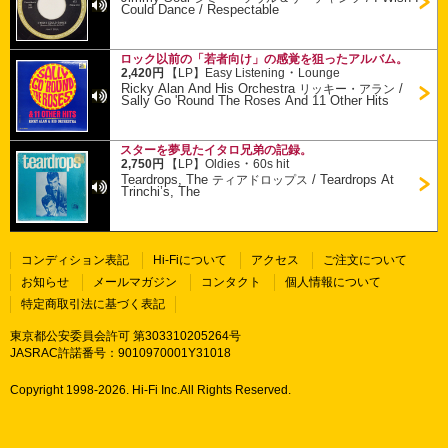
Could Dance / Respectable
ロック以前の「若者向け」の感覚を狙ったアルバム。
・
2,420円
【LP】
Easy Listening
Lounge
Ricky Alan And His Orchestra
/
リッキー・アラン
Sally Go 'Round The Roses And 11 Other Hits
スターを夢見たイタロ兄弟の記録。
・
2,750円
【LP】
Oldies
60s hit
Teardrops, The
/
Teardrops At
ティアドロップス
Trinchi’s, The
コンディション表記
Hi-Fiについて
アクセス
ご注文について
お知らせ
メールマガジン
コンタクト
個人情報について
特定商取引法に基づく表記
東京都公安委員会許可 第303310205264号
JASRAC許諾番号：9010970001Y31018
Copyright 1998-
2026. Hi-Fi Inc.All Rights Reserved.