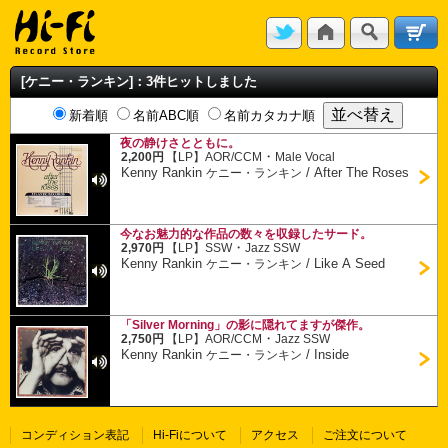
[ケニー・ランキン]：3件ヒットしました
新着順
名前ABC順
名前カタカナ順
夜の静けさとともに。
・
2,200円
【LP】
AOR/CCM
Male Vocal
Kenny Rankin
/
After The Roses
ケニー・ランキン
今なお魅力的な作品の数々を収録したサード。
・
2,970円
【LP】
SSW
Jazz SSW
Kenny Rankin
/
Like A Seed
ケニー・ランキン
「Silver Morning」の影に隠れてますが傑作。
・
2,750円
【LP】
AOR/CCM
Jazz SSW
Kenny Rankin
/
Inside
ケニー・ランキン
コンディション表記
Hi-Fiについて
アクセス
ご注文について