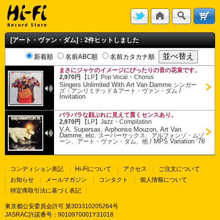
[アート・ヴァン・ダム]：2件ヒットしました
新着順
名前ABC順
名前カタカナ順
まさにジャケのイメージにぴったりの音の花束です。
・
2,970円
【LP】
Pop Vocal
Chorus
Singers Unlimited With Art Van Damme
シンガー
/
ズ・アンリミテッド＆アート・ヴァン・ダム
Invitation
バラバラな顔ぶれに見えて貫くセンスあり。
・
2,970円
【LP】
Jazz
Compilation
V.A. Supersax, Arphonso Mouzon, Art Van
Damme, etc.
スーパーサックス、アルフォンゾ・ムゾ
/
MPS Variation ‘78
ーン、アート・ヴァン・ダム、他
コンディション表記
Hi-Fiについて
アクセス
ご注文について
お知らせ
メールマガジン
コンタクト
個人情報について
特定商取引法に基づく表記
東京都公安委員会許可 第303310205264号
JASRAC許諾番号：9010970001Y31018