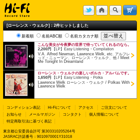
[ローレンス・ウェルク]：2件ヒットしました
新着順
名前ABC順
名前カタカナ順
こんな美女が今夜夢の世界で待っていてくれるのなら。
・
2,200円
【LP】
Easy Listening
Compilation
V.A. Alfred Newman, Lawrence Welk, etc.
アルフレ
/
Meet
ッド・ニューマン、ローレンス・ウェルク、他
Me Tonight In Dreamland
ローレンス・ウェルクの楽しいポルカ・アルバムです。
・
1,650円
【LP】
Easy Listening
Polka
Lawrence Welk
/
Polkas With
ローレンス・ウェルク
Lawrence Welk
コンディション表記
Hi-Fiについて
アクセス
ご注文について
お知らせ
メールマガジン
コンタクト
個人情報について
特定商取引法に基づく表記
東京都公安委員会許可 第303310205264号
JASRAC許諾番号：9010970001Y31018