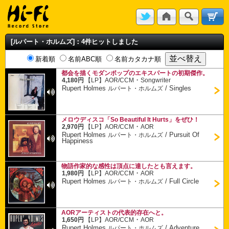
[ルパート・ホルムズ]：4件ヒットしました
新着順
名前ABC順
名前カタカナ順
都会を描くモダンポップのエキスパートの初期傑作。
・
4,180円
【LP】
AOR/CCM
Songwriter
Rupert Holmes
/
Singles
ルパート・ホルムズ
メロウディスコ「So Beautiful It Hurts」をぜひ！
・
2,970円
【LP】
AOR/CCM
AOR
Rupert Holmes
/
Pursuit Of
ルパート・ホルムズ
Happiness
物語作家的な感性は頂点に達したとも言えます。
・
1,980円
【LP】
AOR/CCM
AOR
Rupert Holmes
/
Full Circle
ルパート・ホルムズ
AORアーティストの代表的存在へと。
・
1,650円
【LP】
AOR/CCM
AOR
Rupert Holmes
/
Adventure
ルパート・ホルムズ