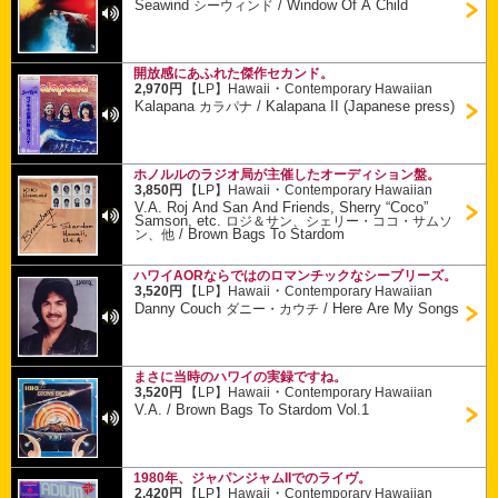
Seawind
/
Window Of A Child
シーウィンド
開放感にあふれた傑作セカンド。
・
2,970円
【LP】
Hawaii
Contemporary Hawaiian
Kalapana
/
Kalapana II (Japanese press)
カラパナ
ホノルルのラジオ局が主催したオーディション盤。
・
3,850円
【LP】
Hawaii
Contemporary Hawaiian
V.A. Roj And San And Friends, Sherry “Coco”
Samson, etc.
ロジ＆サン、シェリー・ココ・サムソ
/
Brown Bags To Stardom
ン、他
ハワイAORならではのロマンチックなシーブリーズ。
・
3,520円
【LP】
Hawaii
Contemporary Hawaiian
Danny Couch
/
Here Are My Songs
ダニー・カウチ
まさに当時のハワイの実録ですね。
・
3,520円
【LP】
Hawaii
Contemporary Hawaiian
V.A.
/
Brown Bags To Stardom Vol.1
1980年、ジャパンジャムIIでのライヴ。
・
2,420円
【LP】
Hawaii
Contemporary Hawaiian