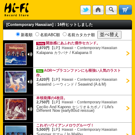
[Contemporary Hawaiian]：14件ヒットしました
新着順
名前ABC順
名前カタカナ順
開放感にあふれた傑作セカンド。
Today
・
2,970円
【LP】
Hawaii
Contemporary Hawaiian
Kalapana
/
Kalapana II
カラパナ
AOR〜ブラコンファンにも根強い人気のラスト
New
作。
・
2,420円
【LP】
Hawaii
Contemporary Hawaiian
Seawind
/
Seawind (A＆M)
シーウィンド
本領発揮の4枚目。
・
2,750円
【LP】
Hawaii
Contemporary Hawaiian
Cecilio And Kapono
/
Life's
セシリオ＆カポノ
Different Now (early80sd reissue)
これぞハワイアンメロウグルーヴ！
・
5,500円
【LP】
Hawaii
Contemporary Hawaiian
Summer
/
In Malibu
サマー