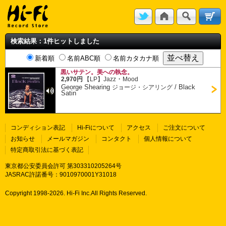
検索結果：1件ヒットしました
新着順
名前ABC順
名前カタカナ順
黒いサテン。美への執念。
・
2,970円
【LP】
Jazz
Mood
George Shearing
/
Black
ジョージ・シアリング
Satin
コンディション表記
Hi-Fiについて
アクセス
ご注文について
お知らせ
メールマガジン
コンタクト
個人情報について
特定商取引法に基づく表記
東京都公安委員会許可 第303310205264号
JASRAC許諾番号：9010970001Y31018
Copyright 1998-
2026. Hi-Fi Inc.All Rights Reserved.