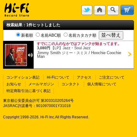
検索結果：1件ヒットしました
新着順
名前ABC順
名前カタカナ順
すでにこの人のなかではファンクが始まってます。
・
3,080円
【LP】
Jazz
Soul Jazz
Jimmy Smith
/
Hoochie Coochie
ジミー・スミス
Man
コンディション表記
Hi-Fiについて
アクセス
ご注文について
お知らせ
メールマガジン
コンタクト
個人情報について
特定商取引法に基づく表記
東京都公安委員会許可 第303310205264号
JASRAC許諾番号：9010970001Y31018
Copyright 1998-
2026. Hi-Fi Inc.All Rights Reserved.