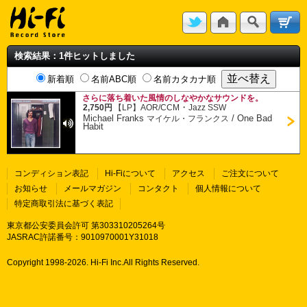
検索結果：1件ヒットしました
新着順
名前ABC順
名前カタカナ順
さらに落ち着いた風情のしなやかなサウンドを。
・
2,750円
【LP】
AOR/CCM
Jazz SSW
Michael Franks
/
One Bad
マイケル・フランクス
Habit
コンディション表記
Hi-Fiについて
アクセス
ご注文について
お知らせ
メールマガジン
コンタクト
個人情報について
特定商取引法に基づく表記
東京都公安委員会許可 第303310205264号
JASRAC許諾番号：9010970001Y31018
Copyright 1998-
2026. Hi-Fi Inc.All Rights Reserved.