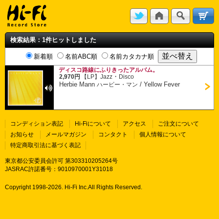
検索結果：1件ヒットしました
新着順
名前ABC順
名前カタカナ順
ディスコ路線にふりきったアルバム。
・
2,970円
【LP】
Jazz
Disco
Herbie Mann
/
Yellow Fever
ハービー・マン
コンディション表記
Hi-Fiについて
アクセス
ご注文について
お知らせ
メールマガジン
コンタクト
個人情報について
特定商取引法に基づく表記
東京都公安委員会許可 第303310205264号
JASRAC許諾番号：9010970001Y31018
Copyright 1998-
2026. Hi-Fi Inc.All Rights Reserved.