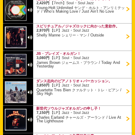
・
2,420円
【7inch】
Soul
Soul Jazz
Young-Holt Unlimited
ヤング・ホルト・アンリミテッ
/
Who’s Making Love / Just Ain’t No Love
ド
スピリチュアル／ジャズロックに向かった意欲作。
・
2,970円
【LP】
Jazz
Soul Jazz
Shelly Manne
/
Outside
シェリー・マン
JB・プレイズ・オルガン！
・
3,080円
【LP】
Soul
Soul Jazz
James Brown
/
Today And
ジェームス・ブラウン
Yesterday
ダンス志向のピアノトリオ＋パーカッション。
・
3,850円
【LP】
Jazz
Soul Jazz
Quartette Tres Bien
/
クァルテット・トレ・ビアン
Sky High
新世代ソウルジャズオルガンの申し子！
・
7,150円
【LP】
Jazz
Soul Jazz
Charles Earland
/
Live At
チャールズ・アーランド
The Lighthouse