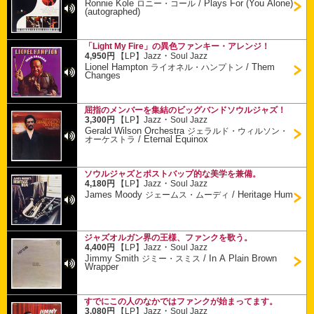
Ronnie Kole
/
Plays For (You Alone)
ロニー・コール
(autographed)
「Light My Fire」の異色ファンキー・アレンジ！
・
4,950円
【LP】
Jazz
Soul Jazz
Lionel Hampton
/
Them
ライオネル・ハンプトン
Changes
屈指のメンバーを集結のビッグバンドソウルジャズ！
・
3,300円
【LP】
Jazz
Soul Jazz
Gerald Wilson Orchestra
ジェラルド・ウィルソン・
/
Eternal Equinox
オーケストラ
ソウルジャズとポストバップ的な美学を兼備。
・
4,180円
【LP】
Jazz
Soul Jazz
James Moody
/
Heritage Hum
ジェームス・ムーディ
ジャズオルガン界の王様、ファンクを歌う。
・
4,400円
【LP】
Jazz
Soul Jazz
Jimmy Smith
/
In A Plain Brown
ジミー・スミス
Wrapper
すでにこの人のなかではファンクが始まってます。
・
3,080円
【LP】
Jazz
Soul Jazz