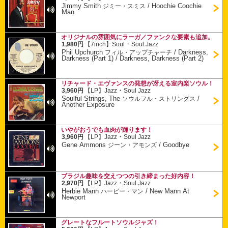
Jimmy Smith
/
Hoochie Coochie
ジミー・スミス
Man
オリジナルの雰囲気にラーガ／ファンクな要素も追加。
・
1,980円
【7inch】
Soul
Soul Jazz
Phil Upchurch
/
Darkness,
フィル・アップチャーチ
Darkness (Part 1) / Darkness, Darkness (Part 2)
リチャード・エヴァンスの発想が冴える室内楽ソウル！
・
3,960円
【LP】
Jazz
Soul Jazz
Soulful Strings, The
/
ソウルフル・ストリングス
Another Exposure
いやがおうでも血肉が踊ります！
・
3,960円
【LP】
Jazz
Soul Jazz
Gene Ammons
/
Goodbye
ジーン・アモンズ
ブラジル趣味を交えつつの引き締まった好内容！
・
2,970円
【LP】
Jazz
Soul Jazz
Herbie Mann
/
New Mann At
ハービー・マン
Newport
グレートなフルートソウルジャズ！