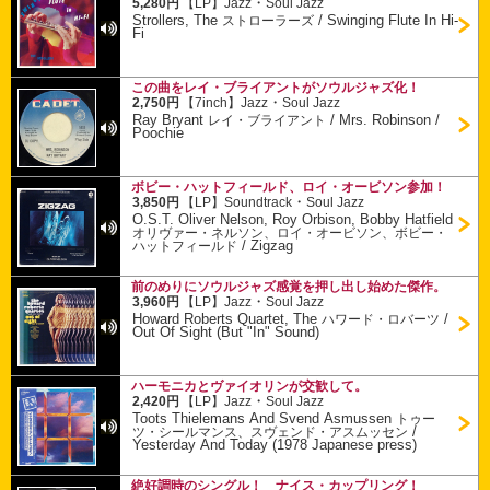
・
5,280円
【LP】
Jazz
Soul Jazz
Strollers, The
/
Swinging Flute In Hi-
ストローラーズ
Fi
この曲をレイ・ブライアントがソウルジャズ化！
・
2,750円
【7inch】
Jazz
Soul Jazz
Ray Bryant
/
Mrs. Robinson /
レイ・ブライアント
Poochie
ボビー・ハットフィールド、ロイ・オービソン参加！
・
3,850円
【LP】
Soundtrack
Soul Jazz
O.S.T. Oliver Nelson, Roy Orbison, Bobby Hatfield
オリヴァー・ネルソン、ロイ・オービソン、ボビー・
/
Zigzag
ハットフィールド
前のめりにソウルジャズ感覚を押し出し始めた傑作。
・
3,960円
【LP】
Jazz
Soul Jazz
Howard Roberts Quartet, The
/
ハワード・ロバーツ
Out Of Sight (But "In" Sound)
ハーモニカとヴァイオリンが交歓して。
・
2,420円
【LP】
Jazz
Soul Jazz
Toots Thielemans And Svend Asmussen
トゥー
/
ツ・シールマンス、スヴェンド・アスムッセン
Yesterday And Today (1978 Japanese press)
絶好調時のシングル！ ナイス・カップリング！