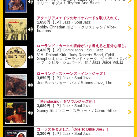
/
Rhythm And Blues
テリー・ギブス
アクエリアスエイジのサイケムードを取り入れて。
・
1,650円
【LP】
Jazz
Soul Jazz
Bobby Christian
/
Vibe-
ボビー・クリスチャン
brations
ローランド・カークの収録がいま考えると意外な感じ。
・
2,420円
【LP】
Compilation
Soul Jazz
V.A. Roland Kirk, Judy Roberts Band, Cybil
Shepherd, etc.
ローランド・カーク、ジュディ・ロバ
/
Jazz Juice Vol.11
ーツ、シビル・シェパード、他
ローリング・ストーンズ・イン・ジャズ！
・
3,850円
【LP】
Jazz
Soul Jazz
Joe Pass
/
Stones Jazz, The
ジョー・パス
「Mendocino」をソウルジャズ化！
・
3,080円
【LP】
Jazz
Soul Jazz
Sonny Stitt
/
Come Hither
ソニー・スティット
コーラスをまぶした「Ode To Billie Joe」！
・
3,300円
【LP】
Jazz
Soul Jazz