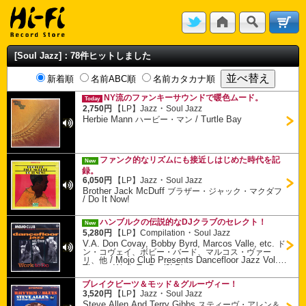
[Soul Jazz]：78件ヒットしました
新着順
名前ABC順
名前カタカナ順
NY流のファンキーサウンドで暖色ムード。
Today
・
2,750円
【LP】
Jazz
Soul Jazz
Herbie Mann
/
Turtle Bay
ハービー・マン
ファンク的なリズムにも接近しはじめた時代を記
New
録。
・
6,050円
【LP】
Jazz
Soul Jazz
Brother Jack McDuff
ブラザー・ジャック・マクダフ
/
Do It Now!
ハンブルクの伝説的なDJクラブのセレクト！
New
・
5,280円
【LP】
Compilation
Soul Jazz
V.A. Don Covay, Bobby Byrd, Marcos Valle, etc.
ド
ン・コヴェイ、ボビー・バード、マルコス・ヴァー
/
Mojo Club Presents Dancefloor Jazz Vol.
リ、他
Three : Work To Do (2LP)
ブレイクビーツ＆モッド＆グルーヴィー！
・
3,520円
【LP】
Jazz
Soul Jazz
Steve Allen And Terry Gibbs
スティーヴ・アレン＆