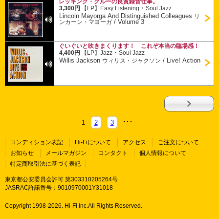
レッキング・クルーの良質録音仕事。
・
3,300円
【LP】
Easy Listening
Soul Jazz
Lincoln Mayorga And Distinguished Colleagues
リ
/
Volume 3
ンカーン・マヨーガ
ぐいぐいと吹きまくります！ これぞ本当の臨場感！
・
4,400円
【LP】
Jazz
Soul Jazz
Willis Jackson
/
Live! Action
ウィリス・ジャクソン
1
2
3
コンディション表記
Hi-Fiについて
アクセス
ご注文について
お知らせ
メールマガジン
コンタクト
個人情報について
特定商取引法に基づく表記
東京都公安委員会許可 第303310205264号
JASRAC許諾番号：9010970001Y31018
Copyright 1998-
2026. Hi-Fi Inc.All Rights Reserved.