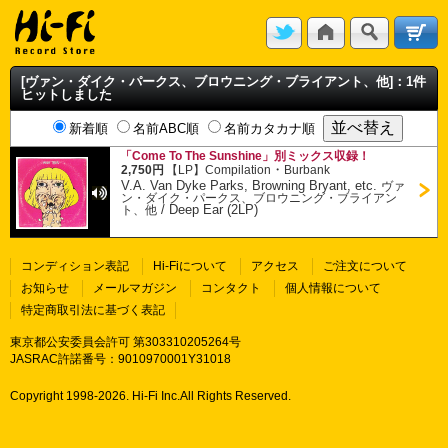
[ヴァン・ダイク・パークス、ブロウニング・ブライアント、他]：1件
ヒットしました
新着順
名前ABC順
名前カタカナ順
「Come To The Sunshine」別ミックス収録！
・
2,750円
【LP】
Compilation
Burbank
V.A. Van Dyke Parks, Browning Bryant, etc.
ヴァ
ン・ダイク・パークス、ブロウニング・ブライアン
/
Deep Ear (2LP)
ト、他
コンディション表記
Hi-Fiについて
アクセス
ご注文について
お知らせ
メールマガジン
コンタクト
個人情報について
特定商取引法に基づく表記
東京都公安委員会許可 第303310205264号
JASRAC許諾番号：9010970001Y31018
Copyright 1998-
2026. Hi-Fi Inc.All Rights Reserved.