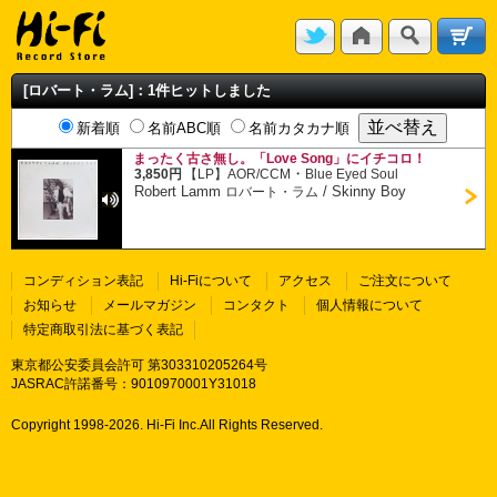
[ロバート・ラム]：1件ヒットしました
新着順
名前ABC順
名前カタカナ順
まったく古さ無し。「Love Song」にイチコロ！
・
3,850円
【LP】
AOR/CCM
Blue Eyed Soul
Robert Lamm
/
Skinny Boy
ロバート・ラム
コンディション表記
Hi-Fiについて
アクセス
ご注文について
お知らせ
メールマガジン
コンタクト
個人情報について
特定商取引法に基づく表記
東京都公安委員会許可 第303310205264号
JASRAC許諾番号：9010970001Y31018
Copyright 1998-
2026. Hi-Fi Inc.All Rights Reserved.