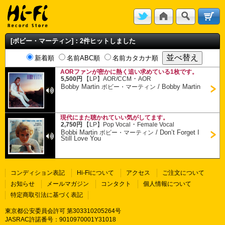
[ボビー・マーティン]：2件ヒットしました
新着順
名前ABC順
名前カタカナ順
AORファンが密かに熱く追い求めている1枚です。
・
5,500円
【LP】
AOR/CCM
AOR
Bobby Martin
/
Bobby Martin
ボビー・マーティン
現代にまた聴かれていい気がしてます。
・
2,750円
【LP】
Pop Vocal
Female Vocal
Bobbi Martin
/
Don’t Forget I
ボビー・マーティン
Still Love You
コンディション表記
Hi-Fiについて
アクセス
ご注文について
お知らせ
メールマガジン
コンタクト
個人情報について
特定商取引法に基づく表記
東京都公安委員会許可 第303310205264号
JASRAC許諾番号：9010970001Y31018