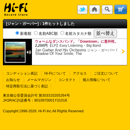
[ジャン・ガーバー]：1件ヒットしました
新着順
名前ABC順
名前カタカナ順
ウォームなダンスバンド。「Downtown」に意外性。
・
2,200円
【LP】
Easy Listening
Big Band
Jan Garber And His Orchestra
/
ジャン・ガーバー
Shadow Of Your Smile, The
コンディション表記
Hi-Fiについて
アクセス
ご注文について
お知らせ
メールマガジン
コンタクト
個人情報について
特定商取引法に基づく表記
東京都公安委員会許可 第303310205264号
JASRAC許諾番号：9010970001Y31018
Copyright 1998-
2026. Hi-Fi Inc.All Rights Reserved.