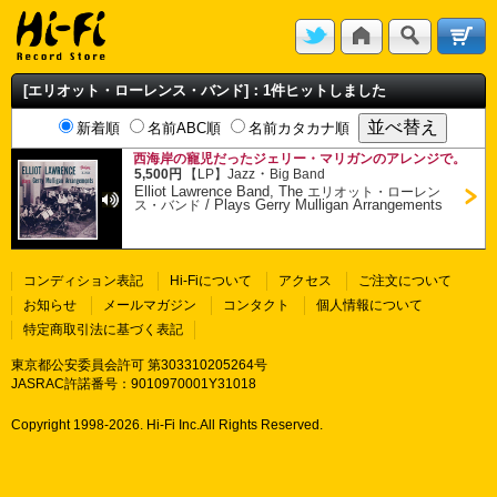
[エリオット・ローレンス・バンド]：1件ヒットしました
新着順
名前ABC順
名前カタカナ順
西海岸の寵児だったジェリー・マリガンのアレンジで。
・
5,500円
【LP】
Jazz
Big Band
Elliot Lawrence Band, The
エリオット・ローレン
/
Plays Gerry Mulligan Arrangements
ス・バンド
コンディション表記
Hi-Fiについて
アクセス
ご注文について
お知らせ
メールマガジン
コンタクト
個人情報について
特定商取引法に基づく表記
東京都公安委員会許可 第303310205264号
JASRAC許諾番号：9010970001Y31018
Copyright 1998-
2026. Hi-Fi Inc.All Rights Reserved.