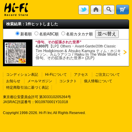
検索結果：1件ヒットしました
新着順
名前ABC順
名前カタカナ順
“俳句、その拡張された世界”
・
4,800円
【LP】
Others
Avant-Garde/20th Classic
Tim Hodgkinson & Atsuko Kamura
ティム・ホジキ
/
Haiku In The Wide World <
ンソン、カムラアツコ
俳句、その拡張された世界> (2LP)
コンディション表記
Hi-Fiについて
アクセス
ご注文について
お知らせ
メールマガジン
コンタクト
個人情報について
特定商取引法に基づく表記
東京都公安委員会許可 第303310205264号
JASRAC許諾番号：9010970001Y31018
Copyright 1998-
2026. Hi-Fi Inc.All Rights Reserved.