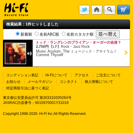
検索結果：1件ヒットしました
新着順
名前ABC順
名前カタカナ順
トッド・ラングレンのブライアン・オーガーの合体？
・
2,750円
【LP】
Rock
Jazz Rock
Music Asylum, The
/
ミュージック・アサイラム
Commit Thyself
コンディション表記
Hi-Fiについて
アクセス
ご注文について
お知らせ
メールマガジン
コンタクト
個人情報について
特定商取引法に基づく表記
東京都公安委員会許可 第303310205264号
JASRAC許諾番号：9010970001Y31018
Copyright 1998-
2026. Hi-Fi Inc.All Rights Reserved.