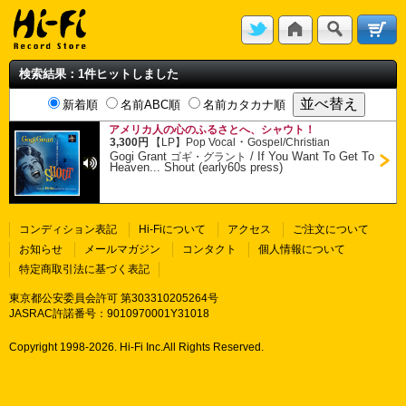
検索結果：1件ヒットしました
新着順
名前ABC順
名前カタカナ順
アメリカ人の心のふるさとへ、シャウト！
・
3,300円
【LP】
Pop Vocal
Gospel/Christian
Gogi Grant
/
If You Want To Get To
ゴギ・グラント
Heaven... Shout (early60s press)
コンディション表記
Hi-Fiについて
アクセス
ご注文について
お知らせ
メールマガジン
コンタクト
個人情報について
特定商取引法に基づく表記
東京都公安委員会許可 第303310205264号
JASRAC許諾番号：9010970001Y31018
Copyright 1998-
2026. Hi-Fi Inc.All Rights Reserved.