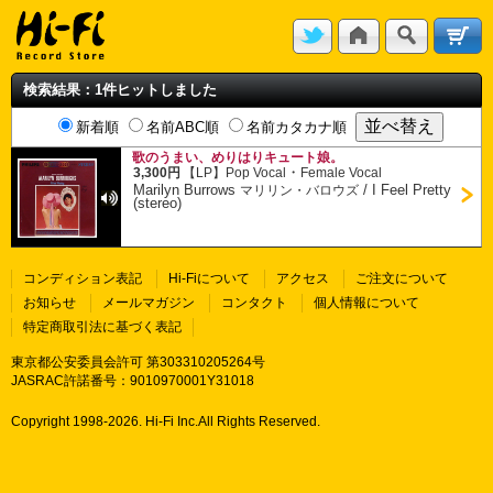
検索結果：1件ヒットしました
新着順
名前ABC順
名前カタカナ順
歌のうまい、めりはりキュート娘。
・
3,300円
【LP】
Pop Vocal
Female Vocal
Marilyn Burrows
/
I Feel Pretty
マリリン・バロウズ
(stereo)
コンディション表記
Hi-Fiについて
アクセス
ご注文について
お知らせ
メールマガジン
コンタクト
個人情報について
特定商取引法に基づく表記
東京都公安委員会許可 第303310205264号
JASRAC許諾番号：9010970001Y31018
Copyright 1998-
2026. Hi-Fi Inc.All Rights Reserved.