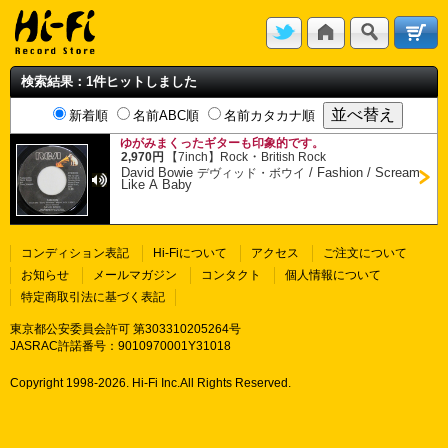
検索結果：1件ヒットしました
新着順
名前ABC順
名前カタカナ順
ゆがみまくったギターも印象的です。
・
2,970円
【7inch】
Rock
British Rock
David Bowie
/
Fashion / Scream
デヴィッド・ボウイ
Like A Baby
コンディション表記
Hi-Fiについて
アクセス
ご注文について
お知らせ
メールマガジン
コンタクト
個人情報について
特定商取引法に基づく表記
東京都公安委員会許可 第303310205264号
JASRAC許諾番号：9010970001Y31018
Copyright 1998-
2026. Hi-Fi Inc.All Rights Reserved.