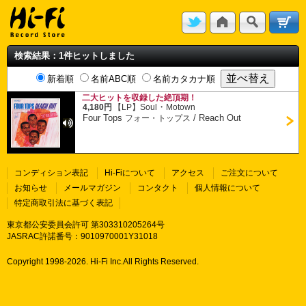
検索結果：1件ヒットしました
新着順
名前ABC順
名前カタカナ順
二大ヒットを収録した絶頂期！
・
4,180円
【LP】
Soul
Motown
Four Tops
/
Reach Out
フォー・トップス
コンディション表記
Hi-Fiについて
アクセス
ご注文について
お知らせ
メールマガジン
コンタクト
個人情報について
特定商取引法に基づく表記
東京都公安委員会許可 第303310205264号
JASRAC許諾番号：9010970001Y31018
Copyright 1998-
2026. Hi-Fi Inc.All Rights Reserved.