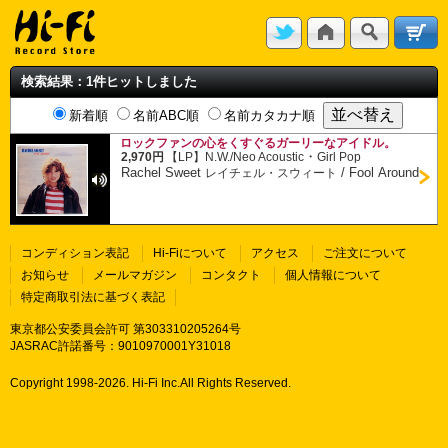
検索結果：1件ヒットしました
新着順
名前ABC順
名前カタカナ順
ロックファンの心をくすぐるガーリーなアイドル。
・
2,970円
【LP】
N.W./Neo Acoustic
Girl Pop
Rachel Sweet
/
Fool Around
レイチェル・スウィート
コンディション表記
Hi-Fiについて
アクセス
ご注文について
お知らせ
メールマガジン
コンタクト
個人情報について
特定商取引法に基づく表記
東京都公安委員会許可 第303310205264号
JASRAC許諾番号：9010970001Y31018
Copyright 1998-
2026. Hi-Fi Inc.All Rights Reserved.