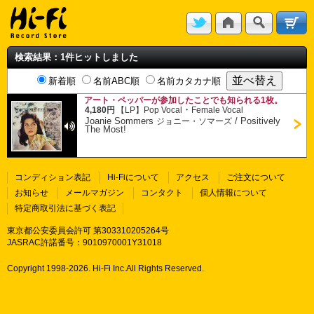
検索結果：1件ヒットしました
新着順
名前ABC順
名前カタカナ順
アート・ペッパーが参加したことでも知られる1枚。
・
4,180円
【LP】
Pop Vocal
Female Vocal
Joanie Sommers
/
Positively
ジョニー・ソマーズ
The Most!
コンディション表記
Hi-Fiについて
アクセス
ご注文について
お知らせ
メールマガジン
コンタクト
個人情報について
特定商取引法に基づく表記
東京都公安委員会許可 第303310205264号
JASRAC許諾番号：9010970001Y31018
Copyright 1998-
2026. Hi-Fi Inc.All Rights Reserved.