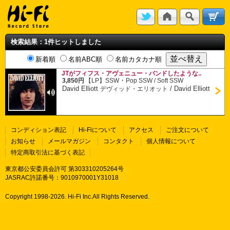
検索結果：1件ヒットしました
新着順
名前ABC順
名前カタカナ順
JTがフィフス・アヴェニュー・バンドしたような..
・
3,850円
【LP】
SSW
Pop SSW / Soft SSW
David Elliott
/
David Elliott
デヴィッド・エリオット
コンディション表記
Hi-Fiについて
アクセス
ご注文について
お知らせ
メールマガジン
コンタクト
個人情報について
特定商取引法に基づく表記
東京都公安委員会許可 第303310205264号
JASRAC許諾番号：9010970001Y31018
Copyright 1998-
2026. Hi-Fi Inc.All Rights Reserved.