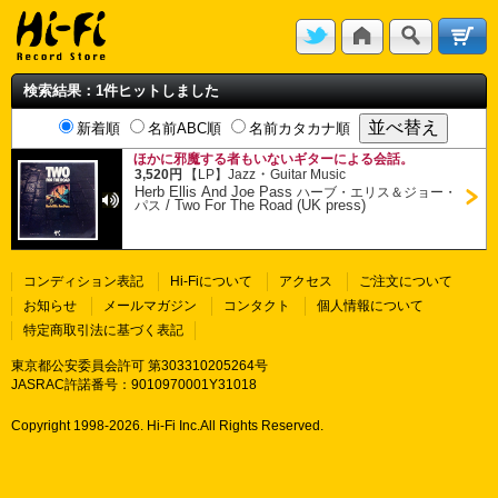
検索結果：1件ヒットしました
新着順
名前ABC順
名前カタカナ順
ほかに邪魔する者もいないギターによる会話。
・
3,520円
【LP】
Jazz
Guitar Music
Herb Ellis And Joe Pass
ハーブ・エリス＆ジョー・
/
Two For The Road (UK press)
パス
コンディション表記
Hi-Fiについて
アクセス
ご注文について
お知らせ
メールマガジン
コンタクト
個人情報について
特定商取引法に基づく表記
東京都公安委員会許可 第303310205264号
JASRAC許諾番号：9010970001Y31018
Copyright 1998-
2026. Hi-Fi Inc.All Rights Reserved.