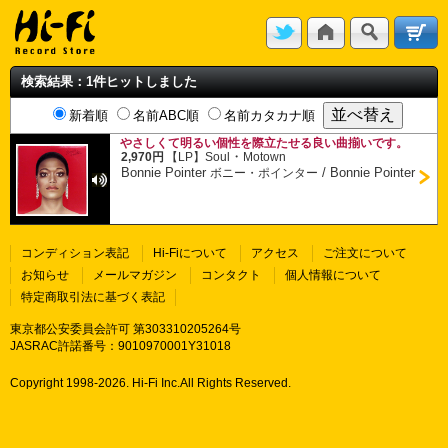
検索結果：1件ヒットしました
新着順
名前ABC順
名前カタカナ順
やさしくて明るい個性を際立たせる良い曲揃いです。
・
2,970円
【LP】
Soul
Motown
Bonnie Pointer
/
Bonnie Pointer
ボニー・ポインター
コンディション表記
Hi-Fiについて
アクセス
ご注文について
お知らせ
メールマガジン
コンタクト
個人情報について
特定商取引法に基づく表記
東京都公安委員会許可 第303310205264号
JASRAC許諾番号：9010970001Y31018
Copyright 1998-
2026. Hi-Fi Inc.All Rights Reserved.