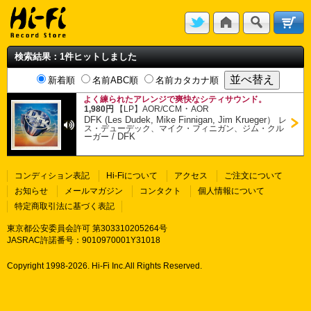
検索結果：1件ヒットしました
新着順
名前ABC順
名前カタカナ順
よく練られたアレンジで爽快なシティサウンド。
・
1,980円
【LP】
AOR/CCM
AOR
DFK (Les Dudek, Mike Finnigan, Jim Krueger）
レ
ス・デューデック、マイク・フィニガン、ジム・クル
/
DFK
ーガー
コンディション表記
Hi-Fiについて
アクセス
ご注文について
お知らせ
メールマガジン
コンタクト
個人情報について
特定商取引法に基づく表記
東京都公安委員会許可 第303310205264号
JASRAC許諾番号：9010970001Y31018
Copyright 1998-
2026. Hi-Fi Inc.All Rights Reserved.