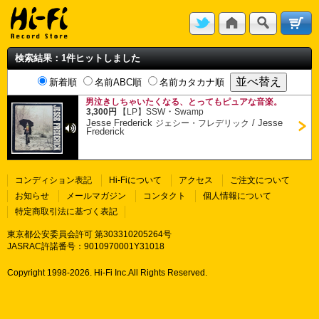
検索結果：1件ヒットしました
新着順
名前ABC順
名前カタカナ順
男泣きしちゃいたくなる、とってもピュアな音楽。
・
3,300円
【LP】
SSW
Swamp
Jesse Frederick
/
Jesse
ジェシー・フレデリック
Frederick
コンディション表記
Hi-Fiについて
アクセス
ご注文について
お知らせ
メールマガジン
コンタクト
個人情報について
特定商取引法に基づく表記
東京都公安委員会許可 第303310205264号
JASRAC許諾番号：9010970001Y31018
Copyright 1998-
2026. Hi-Fi Inc.All Rights Reserved.