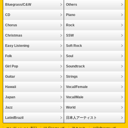
Bluegrass/C&W
Others
CD
Piano
Chorus
Rock
Christmas
SSW
Easy Listening
Soft Rock
Folk
Soul
Girl Pop
Soundtrack
Guitar
Strings
Hawaii
Vocal/Female
Japan
Vocal/Male
Jazz
World
Latin/Brazil
日本人アーティスト