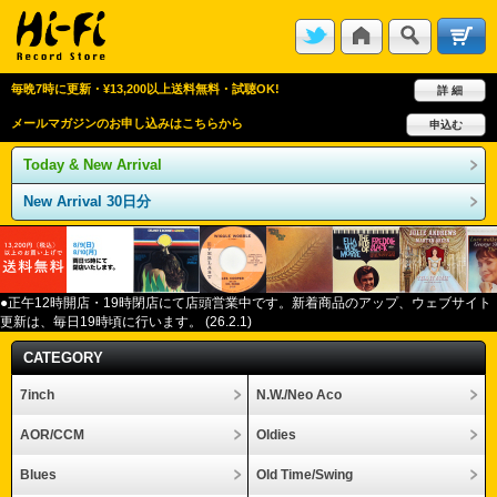
毎晩7時に更新・¥13,200以上送料無料・試聴OK!
詳 細
メールマガジンのお申し込みはこちらから
申込む
Today & New Arrival
New Arrival 30日分
●正午12
時開店・
19
時閉店にて店頭営業中です。新着商品のアップ、ウェブサイト
更新は、毎日
19
時頃に行います。
(26.2.1)
CATEGORY
7inch
N.W./Neo Aco
AOR/CCM
Oldies
Blues
Old Time/Swing