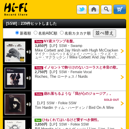
[SSW]：239件ヒットしました
新着順
名前ABC順
名前カタカナ順
NY産スワンプ名盤。
Today
・
3,850円
【LP】
SSW
Swamp
Mike Corbett and Jay Hirsh with Hugh McCracken
マイク・コルベット＆ジェイ・ハーシュ・ウィズ・ヒ
/
Mike Corbett And Jay Hirsh
ュー・マクラッケン
with Hugh McCracken
イノセントで飾りけのないコーラスと本音の歌。
Today
・
2,750円
【LP】
SSW
Female Vocal
Roches, The
/
Nurds
ローチェス
崩れ落ちるような「我が心のジョージア」。
Today
SOLD OUT
・
【LP】
SSW
Folkie SSW
Tim Hardin
/
Bird On A Wire
ティム・ハーディン
ひねくれてはいるけど愛すべき個性。
New
・
3,850円
【LP】
SSW
Folkie SSW
Bill Horwitz
/
Lies, Lies, Lies
ビル・ホルヴィッツ