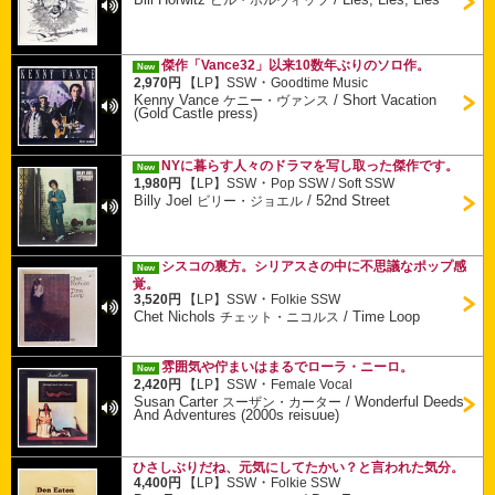
傑作「Vance32」以来10数年ぶりのソロ作。
New
・
2,970円
【LP】
SSW
Goodtime Music
Kenny Vance
/
Short Vacation
ケニー・ヴァンス
(Gold Castle press)
NYに暮らす人々のドラマを写し取った傑作です。
New
・
1,980円
【LP】
SSW
Pop SSW / Soft SSW
Billy Joel
/
52nd Street
ビリー・ジョエル
シスコの裏方。シリアスさの中に不思議なポップ感
New
覚。
・
3,520円
【LP】
SSW
Folkie SSW
Chet Nichols
/
Time Loop
チェット・ニコルス
雰囲気や佇まいはまるでローラ・ニーロ。
New
・
2,420円
【LP】
SSW
Female Vocal
Susan Carter
/
Wonderful Deeds
スーザン・カーター
And Adventures (2000s reisuue)
ひさしぶりだね、元気にしてたかい？と言われた気分。
・
4,400円
【LP】
SSW
Folkie SSW