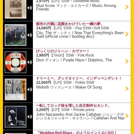
・
2,970円
【LP】
SSW
Goodtime Music
Mud Acres
/
Music Among
マッド・エイカーズ
Friends
都市の片隅に花開きかけていた一瞬の夢。
・
14,080円
【LP】
SSW
Pop SSW / Soft SSW
City, The
/
Now That Everything's Been
ザ・シティ
Said (official cover / bootleg disc)
びっくりのジミヘン・カヴァー！
・
1,980円
【7inch】
SSW
Folk Rock
Dion
/
Purple Haze / Dolphins, The
ディオン
ドリーミー、グッドタイミー、インディペンデント！
・
22,000円
【LP】
SSW
Folkie SSW
Widsith
/
Maker Of Song
ウィドシース
一転してロック味を増した自主制作セカンド。
・
2,200円
【LP】
SSW
Private press
John Nazarenko And Jackie Callahan
ジョン・ナザ
/
Callahan And Naz
レンコ＆ジャッキー・キャラハン
「Wedding Bell Blues」のようなイントロにKO！