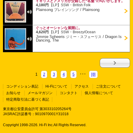
イギリスとアメリカが交錯した“名盤”の匂いがします。
・
4,180円
【LP】
SSW
British Folk
Plainsong
/
Plainsong
プレインソング
ぐっとオーシャンな展開に。
・
4,620円
【LP】
SSW
Breezy/Ocean
Jimmie Spheeris
/
Dragon Is
ジミー・スフェーリス
Dancing, The
1
2
3
4
5
[8]
コンディション表記
Hi-Fiについて
アクセス
ご注文について
お知らせ
メールマガジン
コンタクト
個人情報について
特定商取引法に基づく表記
東京都公安委員会許可 第303310205264号
JASRAC許諾番号：9010970001Y31018
Copyright 1998-
2026. Hi-Fi Inc.All Rights Reserved.