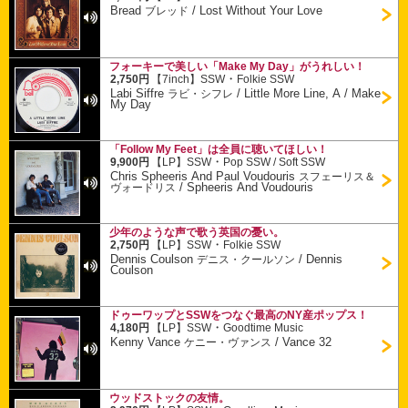
Bread
/
Lost Without Your Love
ブレッド
フォーキーで美しい「Make My Day」がうれしい！
・
2,750円
【7inch】
SSW
Folkie SSW
Labi Siffre
/
Little More Line, A / Make
ラビ・シフレ
My Day
「Follow My Feet」は全員に聴いてほしい！
・
9,900円
【LP】
SSW
Pop SSW / Soft SSW
Chris Spheeris And Paul Voudouris
スフェーリス＆
/
Spheeris And Voudouris
ヴォードリス
少年のような声で歌う英国の憂い。
・
2,750円
【LP】
SSW
Folkie SSW
Dennis Coulson
/
Dennis
デニス・クールソン
Coulson
ドゥーワップとSSWをつなぐ最高のNY産ポップス！
・
4,180円
【LP】
SSW
Goodtime Music
Kenny Vance
/
Vance 32
ケニー・ヴァンス
ウッドストックの友情。