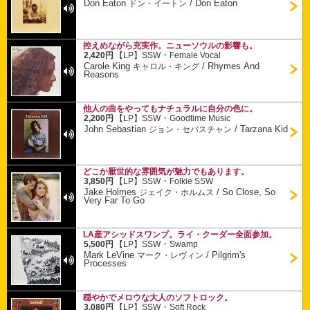
Don Eaton
/
Don Eaton
ドン・イートン
控えめながら充実作。ニューソウルの影響も。
・
2,420円
【LP】
SSW
Female Vocal
Carole King
/
Rhymes And
キャロル・キング
Reasons
他人の曲をやってもナチュラルに自分の色に。
・
2,200円
【LP】
SSW
Goodtime Music
John Sebastian
/
Tarzana Kid
ジョン・セバスチャン
どこか厭世的な雰囲気が魅力でもあります。
・
3,850円
【LP】
SSW
Folkie SSW
Jake Holmes
/
So Close, So
ジェイク・ホルムス
Very Far To Go
LA産アシッドスワンプ。ライ・クーダー全面参加。
・
5,500円
【LP】
SSW
Swamp
Mark LeVine
/
Pilgrim's
マーク・レヴィン
Processes
穏やかでメロウな大人のソフトロック。
・
3,080円
【LP】
SSW
Soft Rock