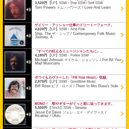
・
3,520円
【LP】
SSW
Pop SSW / Soft SSW
Tom Powers
/
Love And Learn
トム・パワーズ
ゲイリー・アッシャー仕事のドリーミーフォーク。
・
4,620円
【LP】
SSW
Acid Folk
Ship, The
/
Contemporary Folk Music
ザ・シップ
Journey, A
「すべての狂えるミュージシャンたちに」。
・
4,180円
【LP】
SSW
Folkie SSW
Michael Johnson
/
For All You
マイケル・ジョンソン
Mad Musicians
ボウイもカヴァーした「Fill Your Heart」収録。
・
2,970円
【LP】
SSW
Goodtime Music
Biff Rose
/
Thorn In Mrs Rose's Side
ビフ・ローズ
MONO！ 歌やギターがぐっと前に迫ってきます。
・
5,500円
【7inch】
SSW
Swamp
Jesse Ed Davis
/
ジェシ・エド・デイヴィス
Alcatraz / Ululu