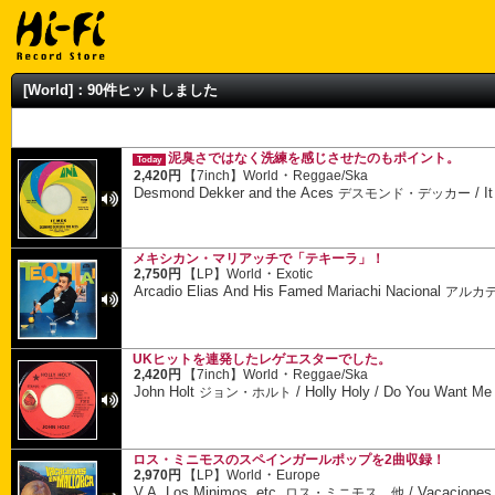
[World]：90件ヒットしました
泥臭さではなく洗練を感じさせたのもポイント。
Today
・
2,420円
【7inch】
World
Reggae/Ska
Desmond Dekker and the Aces
/
I
デスモンド・デッカー
メキシカン・マリアッチで「テキーラ」！
・
2,750円
【LP】
World
Exotic
Arcadio Elias And His Famed Mariachi Nacional
アルカ
UKヒットを連発したレゲエスターでした。
・
2,420円
【7inch】
World
Reggae/Ska
John Holt
/
Holly Holy / Do You Want Me
ジョン・ホルト
ロス・ミニモスのスペインガールポップを2曲収録！
・
2,970円
【LP】
World
Europe
V.A. Los Minimos, etc.
/
Vacaciones 
ロス・ミニモス、他