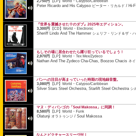
・
2,750円
【LP】
World
Calypso/Caribbean
Peter Ricardo and His Calypso
/
Hi-F
ピーター・リカルド
『世界を震撼させた十のダブ』2025年エディション。
・
3,300円
【CD】
World
Electronic
Sheriff Lindo And The Hammer
シェリフ・リンド＆ザ・
もしその場に居合わせたら躍り狂っているでしょう！
・
2,970円
【LP】
World
Tex Mex/Zydeco
Nathan And The Zydeco Cha-Chas, Boozoo Chacis
ネイ
パンへの注目が高まっていった時期の現地録音盤。
・
3,080円
【LP】
World
Calypso/Caribbean
Silver Stars Steel Orchestra, Starlift Steel Orchestra
シ
マヌ・ディバンゴの「Soul Makossa」に同調！
・
8,580円
【LP】
World
Funk
Olatunji
/
Soul Makossa
オラトゥンジ
なんとピクチャースリーヴ付！