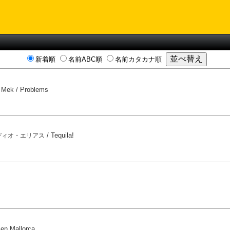
新着順
名前ABC順
名前カタカナ順
t Mek / Problems
/
Tequila!
ディオ・エリアス
en Mallorca