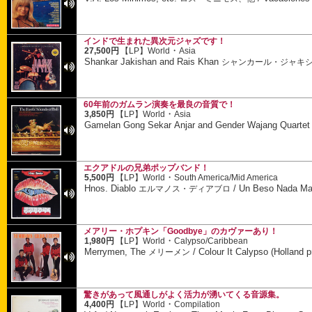
インドで生まれた異次元ジャズです！
・
27,500円
【LP】
World
Asia
Shankar Jakishan and Rais Khan
シャンカール・ジャキ
60年前のガムラン演奏を最良の音質で！
・
3,850円
【LP】
World
Asia
Gamelan Gong Sekar Anjar and Gender Wajang Quarte
エクアドルの兄弟ポップバンド！
・
5,500円
【LP】
World
South America/Mid America
Hnos. Diablo
/
Un Beso Nada M
エルマノス・ディアブロ
メアリー・ホプキン「Goodbye」のカヴァーあり！
・
1,980円
【LP】
World
Calypso/Caribbean
Merrymen, The
/
Colour It Calypso (Holland p
メリーメン
驚きがあって風通しがよく活力が湧いてくる音源集。
・
4,400円
【LP】
World
Compilation