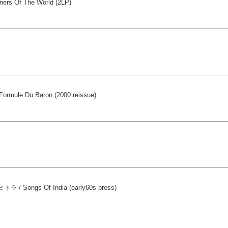
ners Of The World (2LP)
Formule Du Baron (2000 reissue)
/
Songs Of India (early60s press)
ミトラ