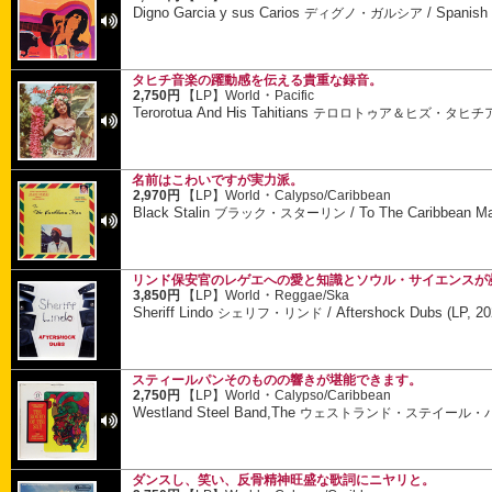
Digno Garcia y sus Carios
/
Spanish
ディグノ・ガルシア
タヒチ音楽の躍動感を伝える貴重な録音。
・
2,750円
【LP】
World
Pacific
Terorotua And His Tahitians
テロロトゥア＆ヒズ・タヒチ
名前はこわいですが実力派。
・
2,970円
【LP】
World
Calypso/Caribbean
Black Stalin
/
To The Caribbean M
ブラック・スターリン
リンド保安官のレゲエへの愛と知識とソウル・サイエンスが
・
3,850円
【LP】
World
Reggae/Ska
Sheriff Lindo
/
Aftershock Dubs (LP, 20
シェリフ・リンド
スティールパンそのものの響きが堪能できます。
・
2,750円
【LP】
World
Calypso/Caribbean
Westland Steel Band,The
ウェストランド・ステイール・
ダンスし、笑い、反骨精神旺盛な歌詞にニヤリと。