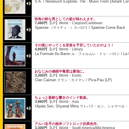
V.A.
/
Nonesuch Explorer, The : Music From Distant Cor
街角の粋な男としての姿が味わえます。
・
7,480円
【LP】
World
Calypso/Caribbean
Sparrow
/
Sparrow Come Back
（マイティ・）スパロウ
その後にやってくる音楽を予言していたかのよう！
・
4,950円
【LP】
World
Library
La Formule Du Baron
/
La 
ル・フォルムレ・ドゥ・バロン
おなじみの催眠中毒度は最強に。
・
3,300円
【LP】
World
Exotic
Clan Caiman
/
Pica-Pau (LP)
クラン・カイマン
ちょっと新鮮な響きのインド歌曲。
・
3,960円
【LP】
World
Asia
Utpala Sen, Shyanal Mitra
ウトパラ・セン、シャマール・
アルパ名手の南米ソフトロック的異色作。
・
3,300円
【LP】
World
South America/Mid America