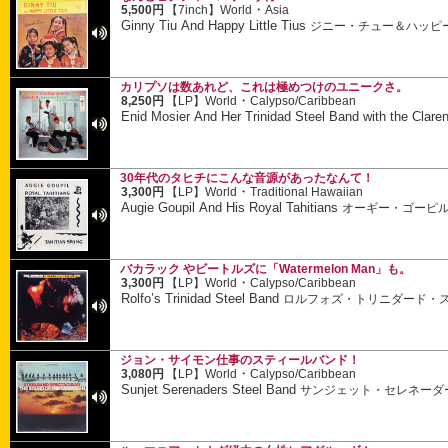
・
5,500円
【7inch】
World
Asia
Ginny Tiu And Happy Little Tius
ジニー・チュー＆ハッピ
カリプソは数あれど、これは極めつけのユニークさ。
・
8,250円
【LP】
World
Calypso/Caribbean
Enid Mosier And Her Trinidad Steel Band with the Clare
30年代のタヒチにこんな音源があったなんて！
・
3,300円
【LP】
World
Traditional Hawaiian
Augie Goupil And His Royal Tahitians
オーギー・ゴーピ
バカラック やビートルズに「Watermelon Man」も。
・
3,300円
【LP】
World
Calypso/Caribbean
Rolfo’s Trinidad Steel Band
ロルフォズ・トリニダード・
ジョン・サイモン仕事のスティールバンド！
・
3,080円
【LP】
World
Calypso/Caribbean
Sunjet Serenaders Steel Band
サンジェット・セレネーダ