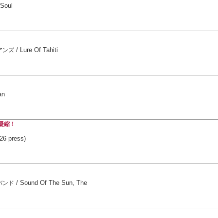
 Soul
/
Lure Of Tahiti
アンズ
an
凝縮！
26 press)
/
Sound Of The Sun, The
バンド