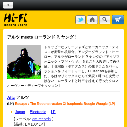
<
アルツ meets ローランド P. ヤング！
トリッピーなフリージャズとオーガニック・ディ
スコが衝撃の核融合。アンダーグラウンド・ヒー
ロー、アルツがローランド P. ヤングの『アイソフ
ォニック・ブギ・ウギ』 を丸ごと大改造して再構
築。千住宗臣（ボアダムス）の生ドラム＆パーカ
ッションをフィーチャーし、DJ Kenseiも参加し
た、もはやリミックスなんて気安く呼べる次元で
はない、ローランドと時空を越えて行ったクロス
オーヴァー・ディープセッション！
Altz
アルツ
(LP)
Escape : The Reconstruction Of Isophonic Boogie Woogie (LP)
Japan
Electronic
LP
【レーベル:
em records
】
【品番: EM1084LP】