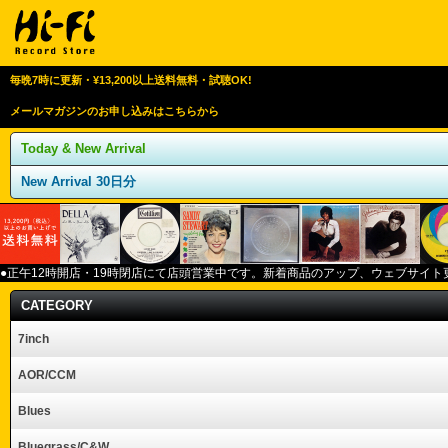
毎晩7時に更新・¥13,200以上送料無料・試聴OK!
メールマガジンのお申し込みはこちらから
Today & New Arrival
New Arrival 30日分
●正午12
時開店・
19
時閉店にて店頭営業中です。新着商品のアップ、ウェブサイト
CATEGORY
7inch
AOR/CCM
Blues
Bluegrass/C&W