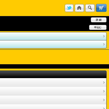
詳 細
申込む