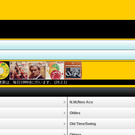
更新は、毎日
19
時頃に行います。
(26.2.1)
N.W./Neo Aco
Oldies
Old Time/Swing
Others