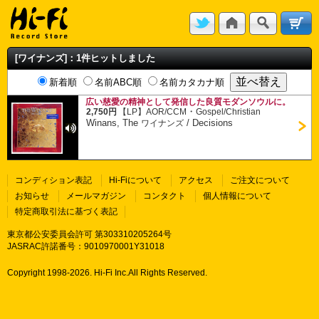
[ワイナンズ]：1件ヒットしました
新着順
名前ABC順
名前カタカナ順
広い慈愛の精神として発信した良質モダンソウルに。
・
2,750円
【LP】
AOR/CCM
Gospel/Christian
Winans, The
/
Decisions
ワイナンズ
コンディション表記
Hi-Fiについて
アクセス
ご注文について
お知らせ
メールマガジン
コンタクト
個人情報について
特定商取引法に基づく表記
東京都公安委員会許可 第303310205264号
JASRAC許諾番号：9010970001Y31018
Copyright 1998-
2026. Hi-Fi Inc.All Rights Reserved.