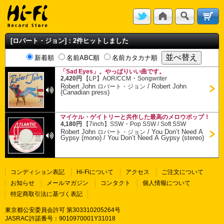
[ロバート・ジョン]：2件ヒットしました
新着順
名前ABC順
名前カタカナ順
「Sad Eyes」。やっぱりいい曲です。
・
2,420円
【LP】
AOR/CCM
Songwriter
Robert John
/
Robert John
ロバート・ジョン
(Canadian press)
マイケル・ゲイトリーと共作した最高のメロウポップ！
・
4,180円
【7inch】
SSW
Pop SSW / Soft SSW
Robert John
/
You Don’t Need A
ロバート・ジョン
Gypsy (mono) / You Don’t Need A Gypsy (stereo)
コンディション表記
Hi-Fiについて
アクセス
ご注文について
お知らせ
メールマガジン
コンタクト
個人情報について
特定商取引法に基づく表記
東京都公安委員会許可 第303310205264号
JASRAC許諾番号：9010970001Y31018