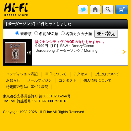
[ボーダーソング]：1件ヒットしました
新着順
名前ABC順
名前カタカナ順
淡くセンシティヴでAORの香りもかすかに。
・
9,900円
【LP】
SSW
Breezy/Ocean
Bordersong
/
Morning
ボーダーソング
コンディション表記
Hi-Fiについて
アクセス
ご注文について
お知らせ
メールマガジン
コンタクト
個人情報について
特定商取引法に基づく表記
東京都公安委員会許可 第303310205264号
JASRAC許諾番号：9010970001Y31018
Copyright 1998-
2026. Hi-Fi Inc.All Rights Reserved.