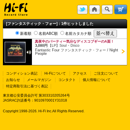
[ファンタスティック・フォー]：1件ヒットしました
新着順
名前ABC順
名前カタカナ順
真夜中のパーティー気分なディスコブギーのA面！
・
3,080円
【LP】
Soul
Disco
Fantastic Four
/
Night
ファンタスティック・フォー
People
コンディション表記
Hi-Fiについて
アクセス
ご注文について
お知らせ
メールマガジン
コンタクト
個人情報について
特定商取引法に基づく表記
東京都公安委員会許可 第303310205264号
JASRAC許諾番号：9010970001Y31018
Copyright 1998-
2026. Hi-Fi Inc.All Rights Reserved.